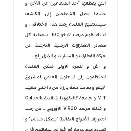
التي يقطعها أحد الشعاعين عن الآخر، و
عندما يصل الشعاعين إلى الكاشف
سيستطيع العلماء رصد هذا الإختلاف… و
لذلك يقوم مرصد لايغو LIGO بتصفية كل
مصادر الاهتزازات الارضية الناجمة عن
حركة القطارات و السيارات و الزلازل إلخ…
و الآن و للمرة الأولى تمكن العلماء
المنظمون إلى التعاون العلمي لمشروع
لايغو و بمساهمة بارزة من باحثي معهد
MIT و جامعة كاليفورنيا للتقنية Caltech
و كذلك مرصد VIRGO الأوروبي… من رصد
اهتزازات الأمواج التقالية “بشكل مباشر” و
تحديد مصدرها، فوفقا لحساباتهم فإن