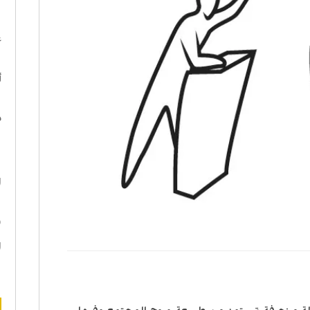
ا
ع
أ
د
ه
ا
ن
ا