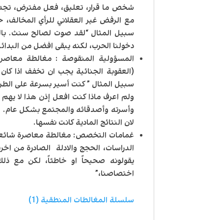
شخص ما قرار، تعليق، فعل مفترض، تجد شخص
مع الرفض غير العقلاني للرأي المخالف، ح
سبيل المثال “لقد صوت لصالح سنث. بالت
دخولنا الحرب، لكنه يبقى افضل من البدائل
المسؤولية المنقوصة
: مغالطة معاصرة
(العقوبة الجنائية يجب ان تخفف اذا كان
سبيل المثال ” كنت أسير بسرعة على الطريق
ولم اعرف ماذا كنت افعل إذن هذا لا يهم ك
وأسرته وأصدقائه والمجتمع بشكل عام. سواء
لان النتائج المادية كانت نفسها.
غمامات التخصص
: مغالطة معاصرة شائع
الدراسات، الحجج والادلة الصادرة من اخ
يقولونه صحيحاً او خاطئاً، لكن مع ذل
اختصاصنا،”
سلسلة المغالطات المنطقية (1)