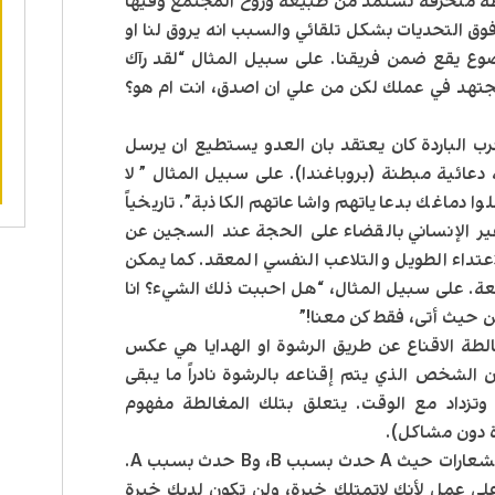
ة منحرفة تستمد من طبيعة وروح المجتمع وفيها
وق التحديات بشكل تلقائي والسبب انه يروق لنا او
ضوع يقع ضمن فريقنا. على سبيل المثال “لقد رآك
جتهد في عملك لكن من علي ان اصدق، انت ام هو؟
رب الباردة كان يعتقد بان العدو يستطيع ان يرسل
عائية مبطنة (بروباغندا). على سبيل المثال ” لا
 دماغك بدعاياتهم واشاعاتهم الكاذبة”. تاريخياً
غير الإنساني بالقضاء على الحجة عند السجين عن
اعتداء الطويل والتلاعب النفسي المعقد. كما يمكن
ة. على سبيل المثال، “هل احببت ذلك الشيء؟ انا
ن حيث أتى، فقط كن معنا!”
الطة الاقناع عن طريق الرشوة او الهدايا هي عكس
ن الشخص الذي يتم إقناعه بالرشوة نادراً ما يبقى
تزداد مع الوقت. يتعلق بتلك المغالطة مفهوم
ة دون مشاكل).
: مغالطة الشعارات حيث A حدث بسبب B، وB حدث بسبب A.
لى عمل لأنك لاتمتلك خبرة، ولن تكون لديك خبرة