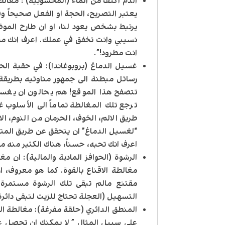
الدم أكثف من الماء (المحسوبية)
: مغالط
يعتبر التصريح، الحجة او الفعل صحيحاً وف
يرتبط بشخص يعود لنا، او ان طارح المو
نسيبي وانت تخفق في عملك. اعرف انك م
انت مطرود!”.
غسيل الدماغ (بروبوغاندا)
: في حقبة الح
رسائل مبطنة الى جمهور مناوئيه بطريقة د
تتصفح هذا الموقع! هم يحالون ان يغسلوا
ترجع تلك المغالطة تماماً الى الأسلوب 
طريق الالم، الخوف، الحرمان من النوم، ال
“لغسيل الدماغ” ان يتحقق عن طريق المتع
اعرف انك تحبه، حسناً، هناك الكثير منه م
الرشوة (الحوافز المادية والمالية)
: ان مغ
مغالطة الاقناع بالقوة. كما هو معروف، ا
مقتنع مالم تبقى تلك الرشوة مستمرة و
التسهيل (العجلة تحتاج للزيت لتبقى دائر
المنطق الدائري (حلقة مفرغة)
على سبيل المثال ” لا يمكنك ان تحصل ع