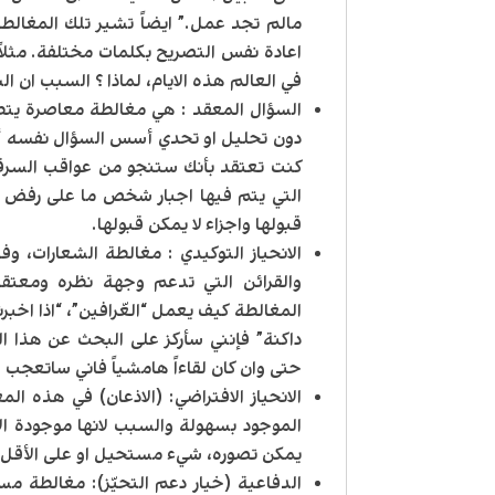
مالم تجد عمل.” ايضاً تشير تلك المغالط
اعادة نفس التصريح بكلمات مختلفة. مثلاً “
في العالم هذه الايام، لماذا ؟ السبب ان ال
السؤال المعقد
: هي مغالطة معاصرة يتطل
دون تحليل او تحدي أسس السؤال نفسه أولا
كنت تعتقد بأنك ستنجو من عواقب السرقة 
التي يتم فيها اجبار شخص ما على رفض 
قبولها واجزاء لا يمكن قبولها.
الانحياز التوكيدي
: مغالطة الشعارات، وفي
والقرائن التي تدعم وجهة نظره ومعتقد
المغالطة كيف يعمل “العّرافين”، “اذا اخ
داكنة” فإنني سأركز على البحث عن هذا
حتى وان كان لقاءاً هامشياً فاني ساتعجب 
الانحياز الافتراضي
: (الاذعان) في هذه الم
الموجود بسهولة والسبب لانها موجودة ال
يمكن تصوره، شيء مستحيل او على الأقل يت
الدفاعية (خيار دعم التحيّز)
: مغالطة مست