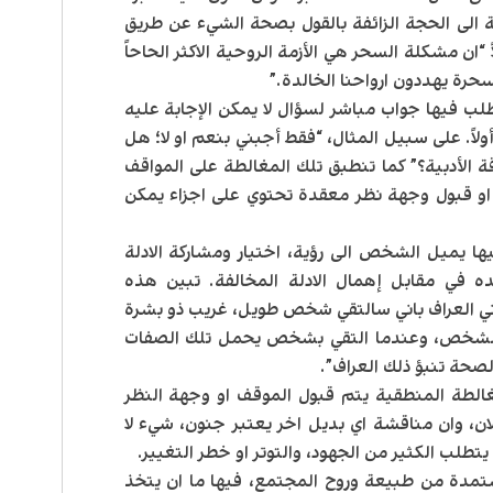
ة الى الحجة الزائفة بالقول بصحة الشيء عن طريق
ان مشكلة السحر هي الأزمة الروحية الاكثر الحاحاً
سحرة يهددون ارواحنا الخالدة.”
ب فيها جواب مباشر لسؤال لا يمكن الإجابة عليه
ً. على سبيل المثال، “فقط أجبني بنعم او لا؛ هل
الأدبية؟” كما تنطبق تلك المغالطة على المواقف
او قبول وجهة نظر معقدة تحتوي على اجزاء يمكن
ها يميل الشخص الى رؤية، اختيار ومشاركة الادلة
ه في مقابل إهمال الادلة المخالفة. تبين هذه
برني العراف باني سالتقي شخص طويل، غريب ذو بشرة
 الشخص، وعندما التقي بشخص يحمل تلك الصفات
لصحة تنبؤ ذلك العراف”.
غالطة المنطقية يتم قبول الموقف او وجهة النظر
ان، وان مناقشة اي بديل اخر يعتبر جنون، شيء لا
طلب الكثير من الجهود، والتوتر او خطر التغيير.
مدة من طبيعة وروح المجتمع، فيها ما ان يتخذ