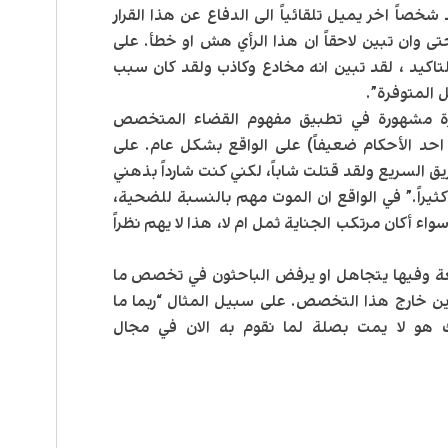
اً اخر يميل تلقائياً الى الدفاع عن هذا القرار
تى وان تبين لاحقاً ان هذا الرأي هش او خطأ. على
اكيد ، لقد تبين انه مخادع وكاذب ولقد كان سبب
 المتوفرة”.
 مشهورة في تطبيق مفهوم القضاء المتخصص
 احد الأحكام ضعيفاً) على الواقع بشكل عام. على
 السريع ولقد قتلت شاباً، لكني كنت شارداً بذهني
ثيراً.” في الواقع ان الموت مهم بالنسبة للضحية،
 أكان مرتكب الجناية ثمل ام لا، هذا لا يهم نظراً
ة وفيها يتجاهل او يرفض الباحثون في تخصص ما
رين خارج هذا التخصص. على سبيل المثال “ربما ما
ك هو لا يمت بصلة لما نقوم به الان في مجال