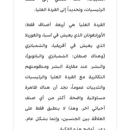
الرئيسيات، وتحديداً إلى القردة العليا.
القردة العليا هي أربعة أصناف فقط:
الأورانغوتان الذي يعيش في آسيا، والغوريلا
الذي يعيش في أفريقيا، والشمبانزي
(وهناك صنفان: الشمبانزي والبانوبو)،
والبشر. عند مقارنة البشر ومنظومتهم
التكاثرية مع القردة العليا والرئيسيات
والثدييات عموماً، نجد أن هناك ظاهرة
مساواتية واضحة أكثر من أي صنف
أحيائي آخر. وهذا لا ينطبق فقط على
العلاقة بين الجنسين، وإنما بشكل عام.
دعني أوضح هذه الفكرة.