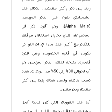
رابط بين ذكر وأنثى معينين. التكاثر عند
الشمبانزي يقوم على الذكر المهيمن
(Alpha Male)، وهو أقوى ذكر في
المجموعة، الذي يحاول استغلال موقعه
للتكاثر مع أكبر عدد من الإناث اللواتي
يكونن في فترة الخصوبة، وهي فترة
قصيرة. نتيجة لذلك، الذكر المهيمن هو
أب لحوالي 30% إلى 50% من الولادات. هذه
نسبة هائلة، وليس هناك رابط بين أنثى
معينة وذكر معين.
أما عند الغوريلا، التي كان لدينا أصل
مشترك معها قبل حوالي 10 إلى 11 مليون