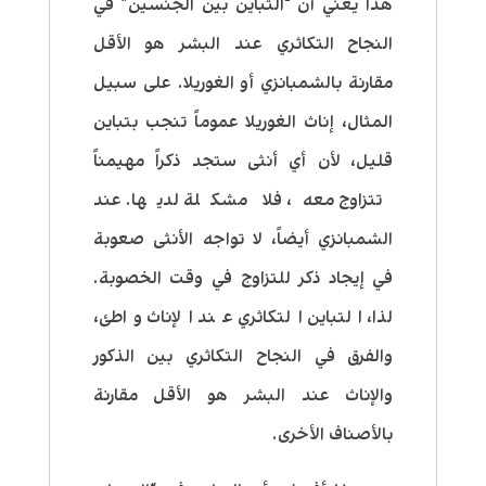
هذا يعني أن “التباين بين الجنسين” في
النجاح التكاثري عند البشر هو الأقل
مقارنة بالشمبانزي أو الغوريلا. على سبيل
المثال، إناث الغوريلا عموماً تنجب بتباين
قليل، لأن أي أنثى ستجد ذكراً مهيمناً
تتزاوج معه، فلا مشكلة لديها. عند
الشمبانزي أيضاً، لا تواجه الأنثى صعوبة
في إيجاد ذكر للتزاوج في وقت الخصوبة.
لذا، التباين التكاثري عند الإناث واطئ،
والفرق في النجاح التكاثري بين الذكور
والإناث عند البشر هو الأقل مقارنة
بالأصناف الأخرى.