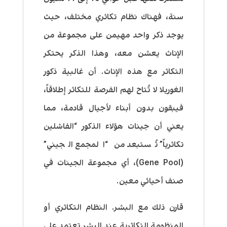
سنة، فهناك نظام تكاثري مختلف، حيث
يوجد ذكر واحد مهيمن على مجموعة من
الإناث يعشن معه، وهذا الذكر يحتكر
التكاثر مع هذه الإناث. أن غالبية ذكور
الغوريلا لا تُتاح لهم الفرصة للتكاثر إطلاقاً،
فيبقون بدون أبناء لأجيال قادمة، مما
يعني أن جينات هؤلاء الذكور “الفاشلين
تكاثرياً” تُستبعد من “المجمع الجيني”
(Gene Pool)، أي مجموعة الجينات في
صنف أحيائي معين.
قارن ذلك مع البشر. النظام التكاثري أو
المنظومة التكاثرية عند البشر تعتمد على