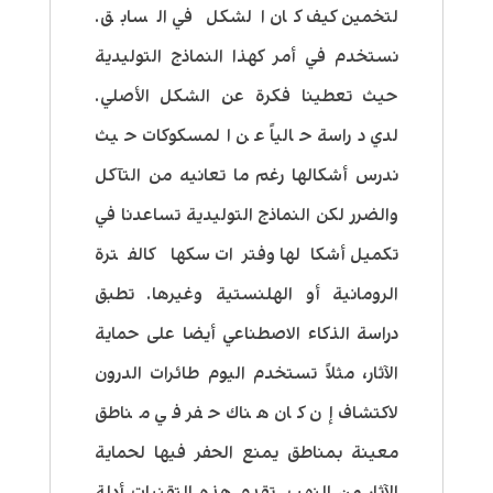
لتخمين كيف كان الشكل في السابق.
نستخدم في أمر كهذا النماذج التوليدية
حيث تعطينا فكرة عن الشكل الأصلي.
لدي دراسة حالياً عن المسكوكات حيث
ندرس أشكالها رغم ما تعانيه من التآكل
والضرر لكن النماذج التوليدية تساعدنا في
تكميل أشكالها وفترات سكها كالفترة
الرومانية أو الهلنستية وغيرها. تطبق
دراسة الذكاء الاصطناعي أيضا على حماية
الآثار، مثلاً تستخدم اليوم طائرات الدرون
لاكتشاف إن كان هناك حفر في مناطق
معينة بمناطق يمنع الحفر فيها لحماية
الآثار من النهب. تقدم هذه التقنيات أدلة