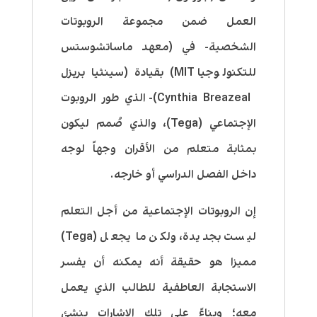
العمل ضمن مجموعة الروبوتات
الشخصية- في (معهد ماساتشوستس
للتكنولوجيا MIT) بقيادة (سينثيا بريزل
Cynthia Breazeal)- الذي طور الروبوت
الإجتماعي (Tega)، والذي صُمم ليكون
بمثابة متعلم من الأقران وجهاً لوجه
داخل الفصل الدراسي أو خارجه.
إن الروبوتات الإجتماعية من أجل التعلم
ليست بجديدة، ولكن ما يجعل (Tega)
مميزا هو حقيقة أنه يمكنه أن يفسر
الاستجابة العاطفية للطالب الذي يعمل
معه؛ وبناءً على تلك الاشارات ينشئ