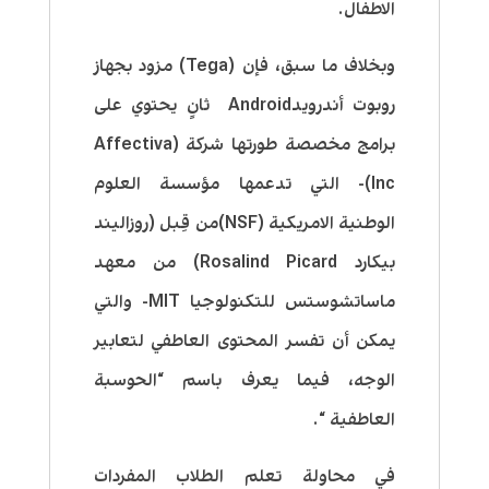
الاطفال.
وبخلاف ما سبق، فإن (Tega) مزود بجهاز
روبوت أندرويدAndroid ثانٍ يحتوي على
برامج مخصصة طورتها شركة (Affectiva
Inc)- التي تدعمها مؤسسة العلوم
الوطنية الامريكية (NSF)من قِبل (روزاليند
بيكارد Rosalind Picard) من معهد
ماساتشوستس للتكنولوجيا MIT- والتي
يمكن أن تفسر المحتوى العاطفي لتعابير
الوجه، فيما يعرف باسم “الحوسبة
العاطفية “.
في محاولة تعلم الطلاب المفردات