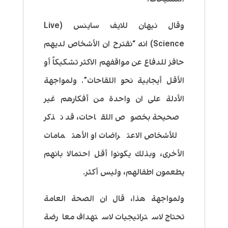
وقال نيهان للايف ساينس (Live
Science) انه “نقترح ان الأشخاص لديهم
حافز للدفاع عن مواقفهم الاكثر تشكيكاً أو
الأقل أيجابية نحو اللقاحات”. ولمواجهة
الأدلة على ان واحدة من أفكارهم غير
صحيحة بخصوص اللقاحات، قد نذكر
للأشخاص الاعتراضات او الأهتمامات
الأخرى، وبذلك يكونوا أقل احتمالا بانهم
يطعمون اطفالهم، وليس أكثر.
ولمواجهة هذا، قال ان الصحة العامة
تحتاج لاستراتيجيات لاستهداف معارضة