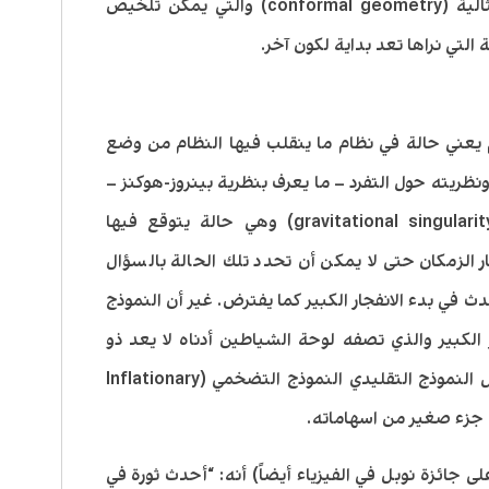
ما يُعرف في علم الكون بالهندسة الامتثالية (conformal geometry) والتي يمكن تلخيص
 التي نراها تعد بداية لكون آخر.
م يعني حالة في نظام ما ينقلب فيها النظام من وضع
ونظريته حول التفرد – ما يعرف بنظرية بينروز-هوكنز –
فإن التفرد يقصد به التفرد الجذبوي (gravitational singularity) وهي حالة يتوقع فيها
ر الزمكان حتى لا يمكن أن تحدد تلك الحالة بالسؤال
ث في بدء الانفجار الكبير كما يفترض. غير أن النموذج
الكبير والذي تصفه لوحة الشياطين أدناه لا يعد ذو
شعبية في أوساط الفيزياء الكونية بمقابل النموذج التقليدي النموذج التضخمي (Inflationary
ى جائزة نوبل في الفيزياء أيضاً) أنه: “أحدث ثورة في