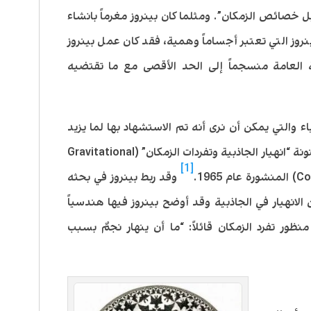
 خصائص الزمكان”. ومثلما كان بينروز مغرماً بانشاء
روز التي تعتبر أجساماً وهمية، فقد كان عمل بينروز
 العامة منسجماً إلى الحد الأقصى مع ما تقتضيه
اء والتي يمكن أن نرى أنه تم الاستشهاد بها لما يزيد
عن 2600 مرة هي ورقة السير بينروز المعنونة “انهيار الجاذبية وتفردات الزمكان” (Gravitational
[1]
196.
وقد ربط بينروز في بحثه
لانهيار في الجاذبية وقد أوضح بينروز فيها هندسياً
ظور تفرد الزمكان قائلاً: “ما أن ينهار نجمٌ بسبب