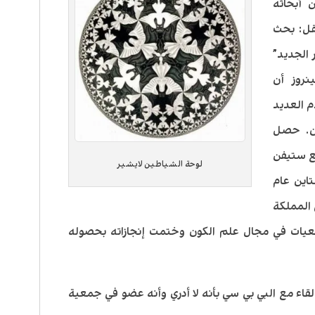
 أبحاثه
قل: بحث
 الجديد”
 رأى بينروز أن
م العديد
ون. حصل
ع ستيفن
لوحة الشياطين لايشير
اين عام
 المملكة
عيات في مجال علم الكون وختمت إنجازاته بحصوله
قاء مع البي بي سي بأنه لا أدري وأنه عضو في جمعية