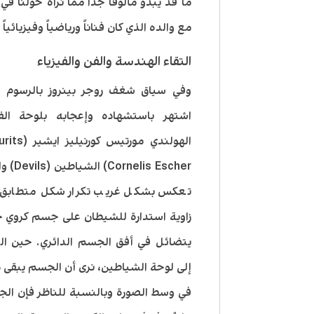
ما قد يبدو مألوفاً جداً مما نراه حولنا ف
مع والده الذي كان فناناً ورياضياً وفيزيائ
التقاء الهندسة والفن والفيزياء
وفي سياق شغف روجر بينروز بالرسوم 
اشتهر باستشهاده وإعجابه بلوحة الف
الهولندي مورتيس كورنيل
Cornelis Escher) ا
تعكس بشكل غريب تكرار شكل متطابق 
زاوية استدارة للشيطان على جسم كروي 
يتضائل في أفق الجسم الدائري. حين ال
إلى لوحة الشياطين، نرى أن الجسم يبقى ذ
في وسط الصورة وبالنسبة للناظر فإن الج