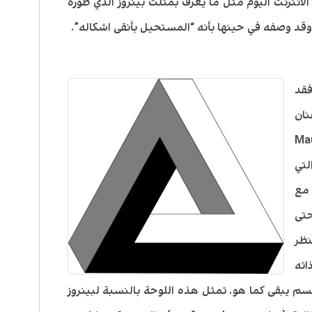
ي الانترنت اليوم مثل ما يعرف بمثلث بينروز الذي طوره
ياً وقد وصفه في حينها بأنه “المستحيل بأنقى اشكاله”.
فقد
نان
يز ايشير (Maurits
لشياطين (Devils) والتي
مع
حتى
نظر
اته
سم يبقى كما هو. تمثل هذه اللوحة بالنسبة لبينروز