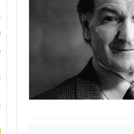
ا
ع
أ
د
ه
ا
ن
ا