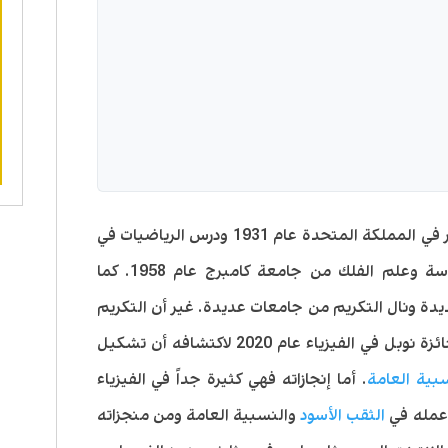
ولد السير روجر بينروز في مدينة كولجستر في المملكة المتحدة عام 1931 ودرس الرياضيات في
كلية لندن الجامعة والدكتوراه في الهندسة وعلم الفلك من جامعة كامبرج عام 1958. كما
ة ونال التكريم من جامعات عديدة. غير أن التكريم
الأبرز الذي حصل عليه كان حصوله على جائزة نوبل في الفيزياء عام 2020 لاكتشافه أن تشكيل
بية العامة
. أما إنجازاته فهي كثيرة جداً في الفيزياء
 عمله في
الثقب الأسود
والنسبية العامة ومن منجزاته