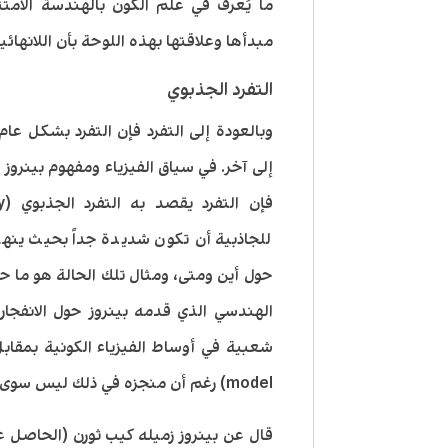
مبدأها وعلاقتها بهذه اللوحة بأن اللانهائية
التفرد الجذبوي
وبالعودة إلى التفرد فإن التفرد بشكل عا
إلى آخر. في سياق الفيزياء ومفهوم بينروز 
للجاذبية أن تكون شديدة جداً بحيث ينها
حول أين ومتى، ومثال تلك الحالة هو ما حد
الهندسي الذي قدمه بينروز حول الانفجار 
model) رغم أن منجزه في ذلك ليس سوى جزء صغير من اسهاماته.
قال عن بينروز زميله كيب ثورن (الحاصل عل