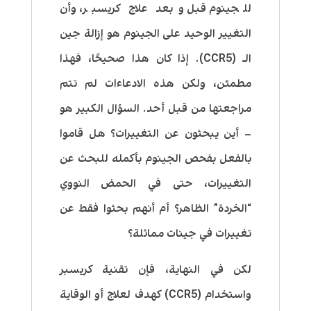
للجينوم قبل وبعد علاج كريسبر، وأن
التغيير الوحيد على الجينوم هو إزالة جين
الـ (CCR5). إذا كان هذا صحيحًا، فهذا
مطمئن، ولكن هذه الادعاءات لم تتم
مراجعتها من قبل أحد. السؤال الكبير هو
– أين يبحثون عن التغييرات؟ هل قاموا
بالفعل بفحص الجينوم بأكمله للبحث عن
التغييرات، حتى في الحمض النووي
“الخردة” الظاهر؟ أم أنهم بحثوا فقط عن
تغييرات في جينات مماثلة؟
لكن في النهاية، فإن تقنية كريسبر
واستخدام (CCR5) كهدف لعلاج أو الوقاية