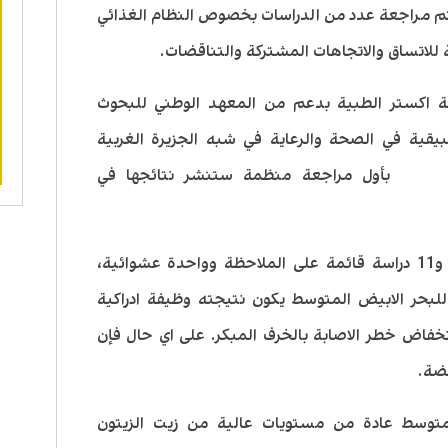
م مراجعة عدد من الدراسات بخصوص النظام الغذائي
 للاتساق والاتجاهات المشتركة والتناقضات.
 اكستر الطبية بدعم من المعهد الوطني للبحوث
يقية في الصحة والرعاية في شبه الجزيرة الغربية
وبية )NIHR PenCLAHRC) بأول مراجعة منظمة ستنشر نتائجها في
حلل الفريق 12 جزء مؤهل من البحوث، و11 دراسة قائمة على الملاحظة وواحدة عشوائية،
 للبحر الابيض المتوسط يكون نتيجته وظيفة ادراكية
خفاض خطر الاصابة بالخرف المبكر. على اي حال فإن
قضة.
لمتوسط عادة من مستويات عالية من زيت الزيتون