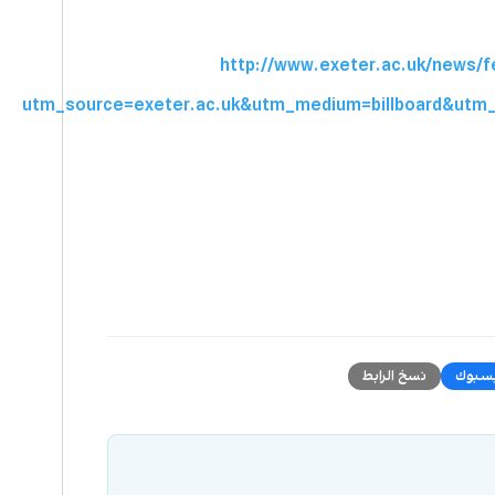
http://www.exeter.ac.uk/news/f
utm_source=exeter.ac.uk&utm_medium=billboard&utm
سبوك
نسخ الرابط