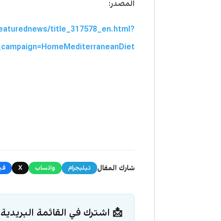
المصدر:
eaturednews/title_317578_en.html?
_campaign=HomeMediterraneanDiet
شارك المقال
تيليجرام
واتساب
X
في
📩 اشترك في القائمة البريدية