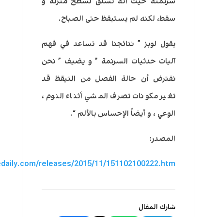
سرنمته حيث أنه تسلق لسطح منزله و
سقط، لكنه لم يستيقظ حتى الصباح.
يقول لوبز ” نتائجنا قد تساعد في فهم
آليات حدثيات السرنمة ” و يضيف ” نحن
نفترض أن حالة الفصل من التيقظ قد
تغير مكونات تصرف المشي أثناء النوم ،
الوعي ، و أيضاً الإحساس بالألم “.
المصدر:
edaily.com/releases/2015/11/151102100222.htm
شارك المقال