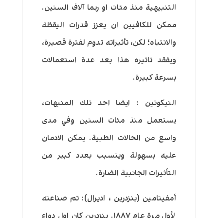
التنبيهية منذ مئات او ربما آلاف السنين.
ممكن للكافيين ان يعزز قدرات اليقظة
والانتباه؛ لكن، تأثيراته تدوم لفترة قصيرة،
ويفقد تاثيره هذا بعد عدة استعمالات
بسرعة كبيرة.
النيكوتين
: ايضا احد تلك المنبهات،
يستعمل منذ مئات السنين وفي مدى
واسع من الحالات الطبية. يمكن الادمان
عليه بسهولة ويتسبب بعدد كبير من
التأثيرات الجانبية الضارة.
أمفيتامين (بنزدرين ، اديرال):
تم صناعته
لأول مرة عام ١٨٨٧. بنزدرين كان اول دواء