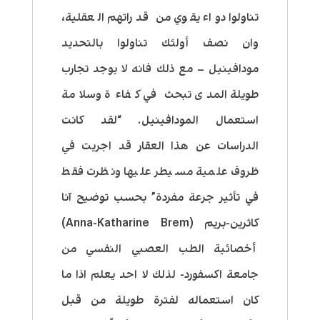
تناولوا دواء يقوي من قدراتهم العقلية،
وان نصف أولئك تناولوا بالتحديد
مودافينيل – مع ذلك فانه لا يوجد تجارب
طويلة المدى تبحث في كفاءة وسلامة
استعمال المودافينيل. “لقد كانت
الدراسات عن هذا العقار قد اجريت في
ظروف علمية مسيطر عليها ونظرت فقط
في تأثير جرعة مفردة” بحسب توضيح آنا
كاثرين-بريم (
Anna-Katharine Brem
)
أخصائية الطب العصبي النفسي من
جامعة اكسفورد- لذلك لا احد يعلم اذا ما
كان استعماله لفترة طويلة من قبل