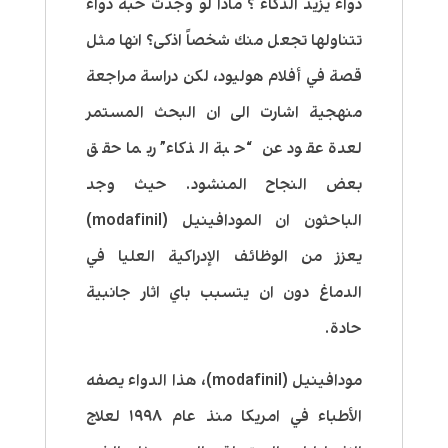
دواء يزيد الذكاء ؟ ماذا لو وجدت حبة دواء
تتناولها تجعل منك شخصاً اذكى؟ انها مثل
قصة في أفلام هوليود، لكن دراسة مراجعة
منهجية اشارت الى ان البحث المستمر
لعدة عقود عن “حبة الذكاء” ربما حقق
بعض النجاح المنشود. حيث وجد
الباحثون ان المودافينيل (modafinil)
يعزز من الوظائف الإدراكية العليا في
الدماغ دون ان يتسبب باي اثار جانبية
حادة.
مودافينيل (modafinil)، هذا الدواء يصفه
الأطباء في امريكا منذ عام ١٩٩٨ لعلاج