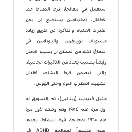
استعمل في معالجة فرط النشاط عند
الأطفال. أمفيتامين يستطيع ان يعزز
القدرات الانتباه والذاكرة عن طريق زيادة
مستويات نوربنفرين والدوبامين في
الدماغ، لكنه من الممكن ان يسبب الادمان
وايضاً يتسبب بعدد من التأثيرات الجانبية،
والتي تتضمن فرط النشاط، فقدان
الشهية، اضطراب النوم وحتى الهوس.
مثيل فنيديت (ريتالين)
: تم التسويق له
اول مرة علم ١٩٥٤ وتم وصفه لأول مرة
عام ١٩٦٠ لمعالجة فرط النشاط. بعدها
اصبح مشهوراً لمعالجة ADHD في