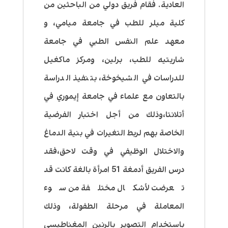
العادية. فقام فريق دولي من الباحثين من
كلية ميلر للطب في جامعة ميامي، و
معهد علم النفس الطبي في جامعة
شاريتيه للطب، برلين، ومركز ماكغيل
للدراسات في الشيخوخة، بتنفيذ الدراسة
بالتعاون مع علماء في جامعة إيموري في
أتلانتا،وذلك من أجل اختبار الفرضية
الخاصة بهم لربط التغيرات في بنية الدماغ
والاختلال الوظيفي في وقت لاحق،فقد
درس الفريق أدمغة 51 امرأة بالغة كانت قد
تعرضت لأشكال مختلفة من سوء
المعاملة في مرحلة الطفولة، وذلك
باستخدام التصوير بالرنين المغناطيسي