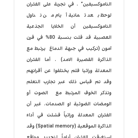
التاموكسيفين” . في تجربة على الفئران
لوحظ بعد ثمانية أيام من تناول
التاموكسيفين أن الخلايا الجذعية
العصبية قد قلت بنسبة 80% في قرن
آمون (تركيب في جبهة الدماغ يرتبط مع
الذاكرة القصيرة الامد) . أما الفئران
المعدلة وراثيا فلم يختلفوا عن أقرانهم
وقد تم قياس ذلك عبر تجارب التعلم
وتذكر الخوف المرتبط مع الصوت أو
الومضات الضوئية او الصدمات. غير أن
الفئران المعدلة وراثياً فشلت في أداء
الذاكرة الموقعية (Spatial memory) وقد
استغرقت الفئران أياماً لتحديد مواقع