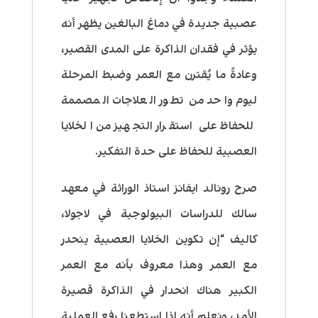
عصبية جديدة في دماغ البالغين يظهر أنه
يؤثر في فقدان الذاكرة على المدى القصير،
وعادةً ما يُقترن مع العمر وضبط المرحلة
ليوم واحد من تطور العلاجات المصممة
للحفاظ على استقرار التجهيز من الخلايا
العصبية للحفاظ على حدة التفكير.
صرح رونالد ايفانز استاذ الوراثة في معهد
سالك للدراسات البيولوجية في لاجولا،
كاليف “إن تكوين الخلايا العصبية ينحدر
مع العمر وهذا معروف بأنه مع العمر
الكبير هناك انحدار في
الذاكرة قصيرة
الأمد، ونعلم أنه إذا استطعنا رفع العملية