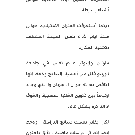
أشياء بسيطة.
بينما أستغرقت الفئران الاعتيادية حوالي
ستة ايام لأداء نفس المهمة المتعلقة
بتحديد المكان.
مارتين وايتوكز عالم نفس في جامعة
تورنتو قلل من أهمية النتائج ولاحظ انها
تناقض بحثه حول الجرذان والذي وجد
ارتباطاً بين تكوين الخلايا العصبية والخوف
لا الذاكرة بشكل عام.
لكن ايفانز تمسك بنتائج الدراسة. ولاحظ
ايضا انه في دراسات ماضية ، تألق باحثون