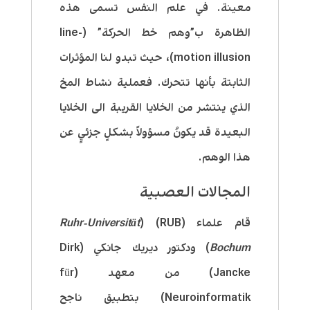
معينة. في علم النفس تسمى هذه
الظاهرة ب”وهم خط الحركة” (
line-
motion illusion
)، حيث تبدو لنا المؤثرات
الثابتة بأنها تتحرك. فعملية نشاط المخ
الذي ينتشر من الخلايا القريبة الى الخلايا
البعيدة قد يكونُ مسؤولاً بشكلٍ جزئيٍ عن
هذا الوهم.
المجالات العصبية
قام علماء (RUB) (
Ruhr-Universität
Bochum
) ودكتور ديريك جانكي (Dirk
Jancke) من معهد (für
Neuroinformatik) بتطبيق ناجح