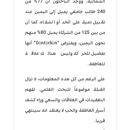
الشمالية. ووجد الباحثون أن 77% من
240 طالب جامعي يميل إلى اليمين عند
تقبيل دمية على الخد أو الشفاه. كما أن
من بين 125 من الشركاء يميل 80% منهم
نحون اليمين، ويفترض “Güntürkün” أنها
تفضيل للحركة وليس هنالك علاقة
للعاطفة.
على الرغم من كل هذه المعلومات، لا تزال
القبلة موضوعاً للبحث العلمي. لفهم
التعقيدات في العلاقات والسعي وراء كشف
أسرار العاطفة والحب لا يعتقد انه سينتهي
قريبا.