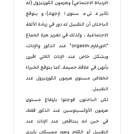
الارتباط الاجتماعي)
وهرمون الكورتيزول
(له
تأثير على مستوى الإجهاد). ويتوقع
الباحثان أن التقبيل له دور في زيادة الألفة
الاجتماعية ، وكذلك في تعزيز هزة الجماع
“الاورغازم-orgasm” عند الذكور والإناث،
وبشكل خاص عند الإناث اللاتي اقررن
بأنهن في علاقة حميمة. كما يتوقع الخبراء
انخفاض مستوى هرمون الكورتيزول عند
التقبيل.
لكن الباحثون فوجئوا بارتفاع مستوى
هرمون الأوكسيتوسين عند الذكور فقط،
في حين انه يتناقص عند الإناث عند
التقبيل أو الكلام وهم ممسكان بأيدي