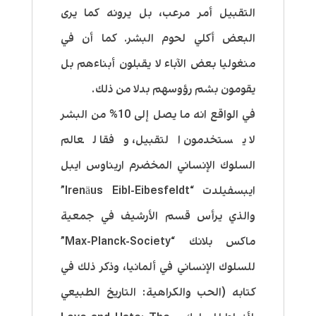
التقبيل أمر مرعب، بل يرونه كما يرى
البعض أكلي لحوم البشر.
كما أن في
منغوليا بعض الآباء لا يقبلون أبناءهم بل
يقومون بشم رؤوسهم بدلا من ذلك.
في الواقع انه ما يصل إلى 10% من البشر
لا يستخدمون التقبيل، وفقا لعالم
السلوك الإنساني المخضرم اريناوس ايبل
ايبسفيلدت “Irenäus Eibl-Eibesfeldt”
والذي يرأس قسم الأرشيف في جمعية
ماكس بلانك “Max-Planck-Society”
للسلوك الإنساني في ألمانيا، وذكر ذلك في
كتابه (الحب والكراهية: التاريخ الطبيعي