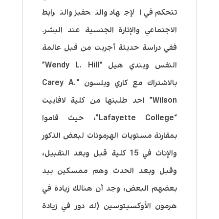
تتحكم في الإجهاد والتحفيز والترابط
الاجتماعي والإثارة الجنسية عند البشر.
ففي دراسة حديثة أجريت من قبل عالمة
النفس ويندي هيل “Wendy L. Hill”
بالاشتراك مع كاري ويلسون “Carey A.
Wilson” احد طلبتها من كلية لافاييت
“Lafayette College”، حيث قاموا
بمقارنة مستويات الهرمونات لبعض الذكور
والإناث في 15 كلية قبل وبعد التقبيل،
وقبل وبعد الحدث وهم ممسكين بيد
بعضهم البعض،
وجد أن هنالك زيادة في
هرمون الأوكسيتوسين
(له دور في زيادة