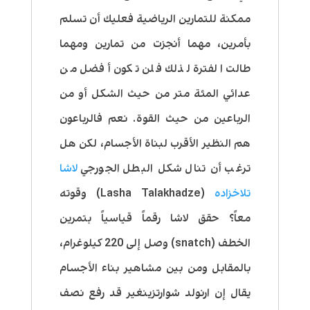
ممكنة للتمارين الرياضية فعليك أن تسلم
بأمرين، مهما أنجزت من تمارين ومهما
طالت الفترة لذلك فلن تكون أفضل من
عدائي المئة متر من حيث الشكل أو من
الرباعين من حيث القوة. نعم فالرباعون
هم النظير الأقرب لبناة الأجسام، لكن هل
ترغب أن تنال شكل البطل الجورجي
لاشا
تلاخزاده
(Lasha Talakhadze) وقوته
معاً؟ حقق لاشا رقماً قياسياً بتمرين
الخطف (snatch) وصل إلى 220 كيلوغرام،
بالمقابل ومن بين مشاهير بناء الأجسام
يقال إن ارنولد شوارتزينغير قد رفع نصف