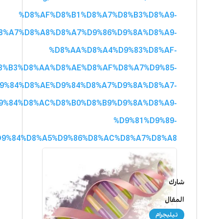
%D8%AF%D8%B1%D8%A7%D8%B3%D8%A9-
8%A7%D8%A8%D8%A7%D9%86%D9%8A%D8%A9-
%D8%AA%D8%A4%D9%83%D8%AF-
8%B3%D8%AA%D8%AE%D8%AF%D8%A7%D9%85-
9%84%D8%AE%D9%84%D8%A7%D9%8A%D8%A7-
9%84%D8%AC%D8%B0%D8%B9%D9%8A%D8%A9-
%D9%81%D9%89-
D9%84%D8%A5%D9%86%D8%AC%D8%A7%D8%A8
شارك
المقال
تيليجرام