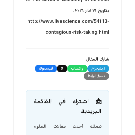
بتاريخ ٢١ آذار ٢٠١٦.
http://www.livescience.com/54113-
contagious-risk-taking.html
شارك المقال
تيليجرام
واتساب
X
فيسبوك
نسخ الرابط
📩 اشترك في القائمة
البريدية
تصلك أحدث مقالات العلوم