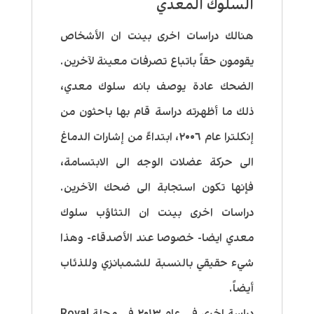
السلوك المعدي
هنالك دراسات اخرى بينت ان الأشخاص
يقومون حقاً باتباع تصرفات معينة لآخرين.
الضحك عادة يوصف بانه سلوك معدي،
ذلك ما أظهرته دراسة قام بها باحثون من
إنكلترا عام ٢٠٠٦، ابتداءً من إشارات الدماغ
الى حركة عضلات الوجه الى الابتسامة،
فإنها تكون استجابة الى ضحك الآخرين.
دراسات اخرى بينت ان التثاؤب سلوك
معدي ايضا- خصوصا عند الأصدقاء- وهذا
شيء حقيقي بالنسبة للشمبانزي وللذئاب
أيضاً.
دراسة اخرى في عام ٢٠١٣ في مجلة Royal