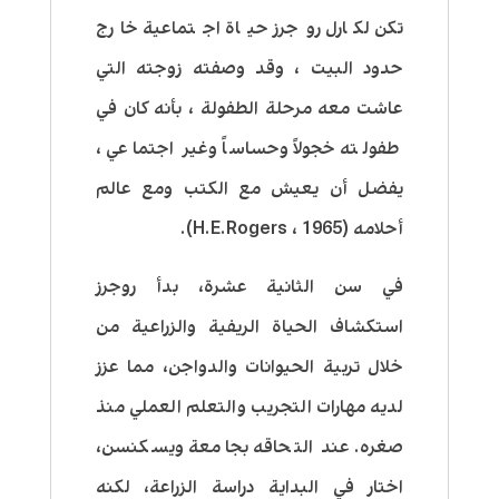
تكن لكارل روجرز حياة اجتماعية خارج
حدود البيت ، وقد وصفته زوجته التي
عاشت معه مرحلة الطفولة ، بأنه كان في
طفولته خجولاً وحساساً وغير اجتماعي ،
يفضل أن يعيش مع الكتب ومع عالم
أحلامه (H.E.Rogers ، 1965).
في سن الثانية عشرة، بدأ روجرز
استكشاف الحياة الريفية والزراعية من
خلال تربية الحيوانات والدواجن، مما عزز
لديه مهارات التجريب والتعلم العملي منذ
صغره. عند التحاقه بجامعة ويسكنسن،
اختار في البداية دراسة الزراعة، لكنه