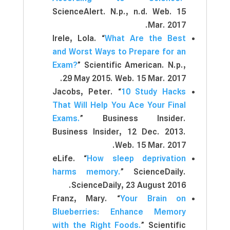
ScienceAlert. N.p., n.d. Web. 15
Mar. 2017.
Irele, Lola. “
What Are the Best
and Worst Ways to Prepare for an
Exam?
” Scientific American. N.p.,
29 May 2015. Web. 15 Mar. 2017.
Jacobs, Peter. “
10 Study Hacks
That Will Help You Ace Your Final
Exams.
” Business Insider.
Business Insider, 12 Dec. 2013.
Web. 15 Mar. 2017.
eLife. “
How sleep deprivation
harms memory.
” ScienceDaily.
ScienceDaily, 23 August 2016.
Franz, Mary. “
Your Brain on
Blueberries: Enhance Memory
with the Right Foods.
” Scientific