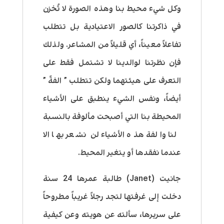
وكل شيء محيط بنا وهذه الصورة لا تُخزن
في ذاكرتنا كالصور الاعتيادية بل تتطلب
تفاعلاً معيناً، أي قليلاً من المشاعر. ولذلك
فإن نظرتنا لوالدينا لا تشتمل فقط على
التعرف على هيئتهما ولكن تتطلب ” الفةً ”
أيضاً، ونفس الشيء ينطبق على الأشياء
المحيطة بنا التي أصبحت مألوفة بالنسبة
لنا والفة هذه الأشياء لن نشعر بها الا
عندما نفقدها أو يتغير المحيط.
جانيت (Janet) طالبة عمرها 24 سنة
دخلت إلى غرفتها لتجد رجلاً غريباً مطروحاً
على سريرها، سألته عن هويته وعن كيفية