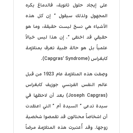
على إيجاد حلول ثانوية، فالدماغ يكره
المجهول ولذلك سيقول ” إن كل هذه
الأشياء هي نسخ ليست حقيقة، وما هو
حقيقي قد اختفى “. إن هذا ليس خيالاً
علمياً بل هو حالة طبية تعرف بمتلازمة
كابغراس (Capgras’ Syndrome).
وصِفت هذه المتلازمة عام 1923 من قبل
عالم النفس الفرنسي جوزيف كابغراس
(Joseph Capgras) بعد أن لاحظها في
سيدة تدعى ” السيدة أم ” التي اعتقدت
أن اشخاصاً محتالون قد تقمصوا شخصية
زوجها. وقد أُعتبرت هذه المتلازمة مرضاً