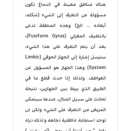
هناك مناطق معينة في الدماغ تكون
مسؤولة عن التعرف إلى الشيء (شكله،
أبعاده … الخ) وهذه المنطقة تدعى
بالتلفيف المغزلي (Fusiform Gyrus)،
بعد أن يتم التعرف على هذا الشيء،
سترسل إشارة إلى الجهاز الحوفي (Limbic
System) وهذا الجهاز هو المسؤول عن
العواطف. ولذلك إذا حدث قطع ما في
الطريق الذي يربط بين الجهازين، نتيجة
لحادث على سبيل المثال، عندها سيتمكن
المريض من التعرف على الشيء ولكن لن
توجد استجابة عاطفية تجاهه ولذلك نراه
يقول ” من أنت؟ أين زوجي (أمي، ابنتي)