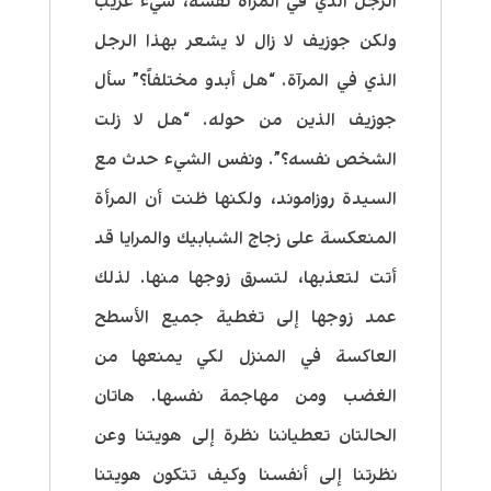
الرجل الذي في المرآة نفسه، شيء غريب
ولكن جوزيف لا زال لا يشعر بهذا الرجل
الذي في المرآة. “هل أبدو مختلفاً؟” سأل
جوزيف الذين من حوله. “هل لا زلت
الشخص نفسه؟”. ونفس الشيء حدث مع
السيدة روزاموند، ولكنها ظنت أن المرأة
المنعكسة على زجاج الشبابيك والمرايا قد
أتت لتعذبها، لتسرق زوجها منها. لذلك
عمد زوجها إلى تغطية جميع الأسطح
العاكسة في المنزل لكي يمنعها من
الغضب ومن مهاجمة نفسها. هاتان
الحالتان تعطياننا نظرة إلى هويتنا وعن
نظرتنا إلى أنفسنا وكيف تتكون هويتنا