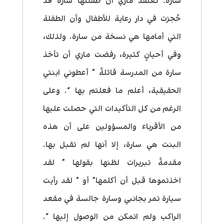
سارة. تعتقد ماري أن طفلتها سارة قد
حُجزت في دار رعاية للأطفال وأن الطفلة
التي أمامها هي نسخة من سارة. ولذلك،
وفي أحيانٍ كثيرة، رفضت ماري أن تأخذ
سارة من المدرسة قائلةً ” أعطوني ابنتي
الحقيقية، أعلم ما فعلتم بها “. وعلى
الرغم من كل التأكيدات التي حصلت عليها
من الأقرباء والمسؤولين على أن هذه
البنت هي سارة، إلا أنها لم تقبل بها.
مقدمةً تبريرات لظنها بقولها ” لقد
اخذتموها قبل أن أكلمها” أو ” لقد رأيت
سيارة تمر بجانبي وسارة جالسة في مقعد
الراكب ولم اتمكن من الوصول إليها “.