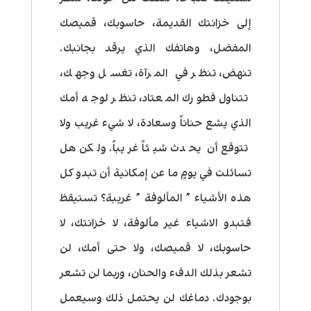
إلى خزانتك القديمة، حاسوبك، قميصك
المفضل، وهاتفك الذي يرقد بجانبك.
تنهض، تنظر في المرآة، تغسل وجهك،
تتناول فطورك المعتاد، تنظر لوجه أمك
الذي يشع حناناً وسعادة، لا شيء غريب ولا
تتوقع أن يحدث شيئاً غريباً. ولكن هل
تسائلت في يومٍ ما عن إمكانية أن تبدو كل
هذه الأشياء ” المألوفة ” غريبة؟ تستيقظ
فتبدو الاشياء غير مألوفة، لا خزانتك، لا
حاسوبك، لا قميصك، ولا حتى أمك، لن
تشعر بذلك الدفء والحنان، وربما لن تشعر
بوجودك. دماغك لن يحتمل ذلك وسيعمل