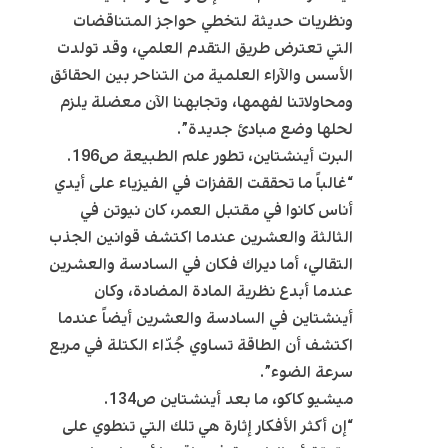
ونظريات حديثة لتخطي حواجز المتناقضات
التي تعترض طريق التقدم العلمي، وقد تولدت
الأسس والآراء العلمية من التناحر بين الحقائق
ومحاولاتنا لفهمها، وتجابهنا الآن معضلة يلزم
لحلها وضع مبادئ جديدة”.
البرت أينشتاين، تطور علم الطبيعة ص196.
“غالباً ما تحققت القفزات في الفيزياء على أيدي
أناس كانوا في مقتبل العمر، كان نيوتن في
الثالثة والعشرين عندما اكتشف قوانين الجذب
التقالي، أما ديراك فكان في السادسة والعشرين
عندما أبدع نظرية المادة المضادة، وكان
أينشتاين في السادسة والعشرين أيضاً عندما
اكتشف أن الطاقة تساوي جُدّاء الكتلة في مربع
سرعة الضوء”.
ميشيو كاكو، ما بعد أينشتاين ص134.
“إن أكثر الأفكار إثارة هي تلك التي تنطوي على