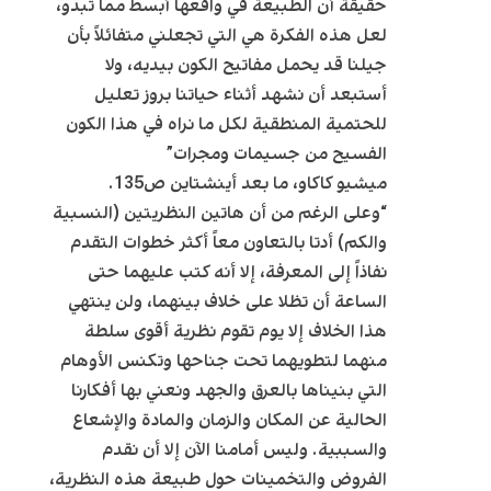
حقيقة أن الطبيعة في واقعها أبسط مما تبدو،
لعل هذه الفكرة هي التي تجعلني متفائلاً بأن
جيلنا قد يحمل مفاتيح الكون بيديه، ولا
أستبعد أن نشهد أثناء حياتنا بروز تعليل
للحتمية المنطقية لكل ما نراه في هذا الكون
الفسيح من جسيمات ومجرات”
ميشيو كاكاو، ما بعد أينشتاين ص135.
“وعلى الرغم من أن هاتين النظريتين (النسبية
والكم) أدتا بالتعاون معاً أكثر خطوات التقدم
نفاذاً إلى المعرفة، إلا أنه كتب عليهما حتى
الساعة أن تظلا على خلاف بينهما، ولن ينتهي
هذا الخلاف إلا يوم تقوم نظرية أقوى سلطة
منهما لتطويهما تحت جناحها وتكنس الأوهام
التي بنيناها بالعرق والجهد ونعني بها أفكارنا
الحالية عن المكان والزمان والمادة والإشعاع
والسببية. وليس أمامنا الآن إلا أن نقدم
الفروض والتخمينات حول طبيعة هذه النظرية،