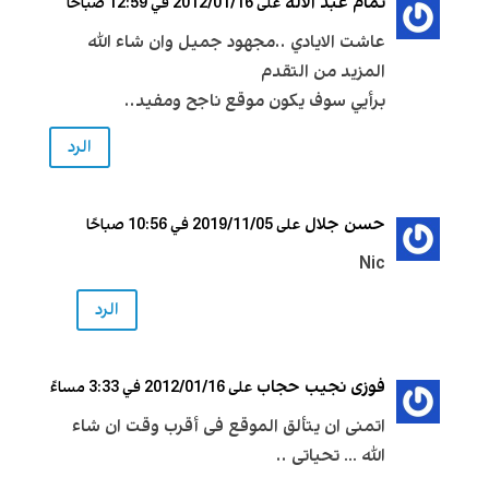
تمام عبد الاله
على 2012/01/16 في 12:59 صباحًا
عاشت الايادي ..مجهود جميل وان شاء الله
المزيد من التقدم
برأيي سوف يكون موقع ناجح ومفيد..
الرد
حسن جلال
على 2019/11/05 في 10:56 صباحًا
Nic
الرد
فوزى نجيب حجاب
على 2012/01/16 في 3:33 مساءً
اتمنى ان يتألق الموقع فى أقرب وقت ان شاء
الله … تحياتى ..