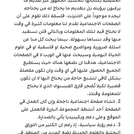
الحقيقية بكتاباتها لتحشيد الجمهور عبر تقديم ما
يرغبون برؤيته بل بتقديم ما يحتاج له من يحتاجه
ليجده موجوداً على الانترنت. فلسفة ذلك تقوم على أن
الصفحات الاجتماعية تقدم لنا معلومات كثيرة في وقت
لا نحتاج فيه لتلك المعلومات وبالتالي فلن نستفيد
منها وقد ننساها بسهولة. بينما يبحث كل منا عن
اسئلة ضرورية ومواضيع صحية او فلسفية او في علوم
الحياة اليومية وسيبحث عنها في الويب لا في الصفحات
الاجتماعية، هدفنا ان نضعها هناك حيث يستطيع
الجميع الحصول عليها في اي وقت وان تكون مفصلة
بشكل كافي لتشبع حاجة من يحتاج اليها لا ان تكون
قصيرة لكيلا تُضجر قارئ الفيسبوك الذي لا يحتاج
للمعلومة وقتئذ.
انشاء صفحة اجتماعية ناجحة وإن كان العمل في
الصفحة أحد أنشطة المجموعة البارزة فالعمل على
الموقع وعلى دعم ويكيبيديا يأتي بالصدارة.
دعم رؤية سياسية. إذ رغم ان الكثير من الاوراق
البحثية والعلوم الحديثة تضع المزيد من المنطق في