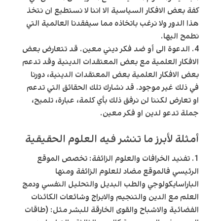
كفة بعض الافكار السياسية الا اننا لا نستطيع ان نتخذ
هذا الدور ولا نرغب باتخاذه مما سيفقدنا العالمية التي
نطمح اليها.
الدعوة الى أو ضد فكر ديني معين. قد تتعارض بعض
الافكار العلمية مع بعض المعتقدات الدينية وقد تدعم
بعض الافكار العلمية بعض المعتقدات الدينية، دورنا
في ذلك غير موجود. قد نشارك تلك الحقائق التي تدعم
او تعارض لكننا لن نرفق ذلك بأي كلمة، عبارة، تلميح،
جملة تدعو لدين او فكر معين.
أمثلة لأبرز ما تنشر فيه العلوم الحقيقية
تفنيد الخرافات والعلوم الزائفة: تخصص الموقع
الرئيسي فالموقع مضاد للعلوم الزائفة ومنها
الباراسايكولوجي والطب البديل والتحليل النفسي ودمج
العلم مع الدين والتنجيم والابراج وشائعات الكائنات
الفضائية والاشباح والقوى الخارقة للبشر مثل: (طاقات