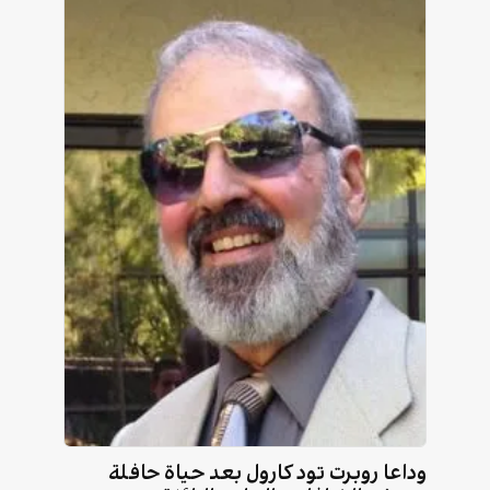
وداعا روبرت تود كارول بعد حياة حافلة