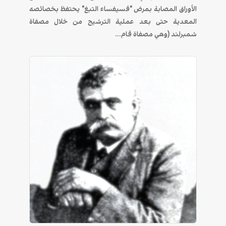
الأوراق المصابة بمرض "فسيفساء التبغ" يحتفظ بخصائصه
المعدية حتى بعد عملية الترشيح من خلال مصفاة
شمبرلند (وهي مصفاة قام...