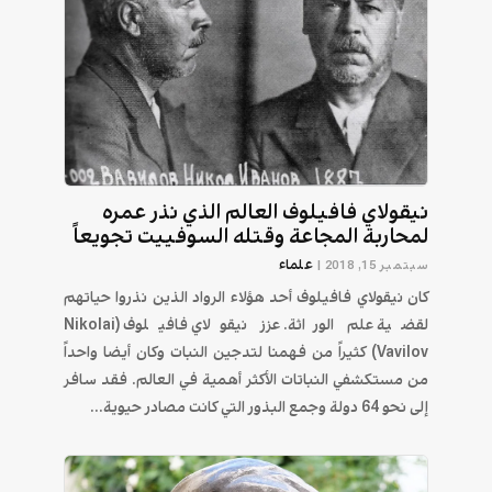
نيقولاي فافيلوف العالم الذي نذر عمره
لمحاربة المجاعة وقتله السوفييت تجويعاً
علماء
سبتمبر 15, 2018
|
كان نيقولاي فافيلوف أحد هؤلاء الرواد الذين نذروا حياتهم
لقضية علم الوراثة. عزز نيقولاي فافيلوف (Nikolai
Vavilov) كثيراً من فهمنا لتدجين النبات وكان أيضا واحداً
من مستكشفي النباتات الأكثر أهمية في العالم. فقد سافر
إلى نحو 64 دولة وجمع البذور التي كانت مصادر حيوية...