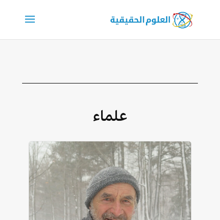
علماء