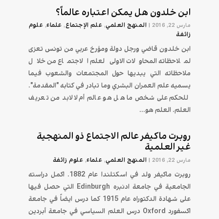
ابن خلدون هل يمكن اعتباره عالماً؟
المنهج العلمي
علم الإجتماع
علماء
علوم
مارس 22, 2016
|
,
,
,
زائفة
ابن خلدون قاضي ورجل دولة ومؤرخ عربي من تونس تعزى
لملاحظاته المحاولات الاولى لعلم الاجتماع من خلال
ملاحظاته التي يبديها حول المجتمعات والشعوب فيما
يسميه علم العمران البشري وما تبادر في كتابه "المقدمة".
للحكم على شخص ما هل هو عالم أم لا لابد من تعريف
العلم. العلم هو...
روبرت ماكيفر عالم الاجتماع ذو المنهجية
غير العلمية
المنهج العلمي
علماء
علوم زائفة
مارس 22, 2016
|
,
,
روبرت ماكيفر ولد في اسكتلندا عام 1882. اكمل دراسته
الجامعية في جامعة ادنبره Edinburgh التي حصل فيها
على شهادة الدكتوراه عام 1915 كما درس ايضاً في جامعة
اكسفورد Oxford درس العلم السياسي في جامعة أبردين