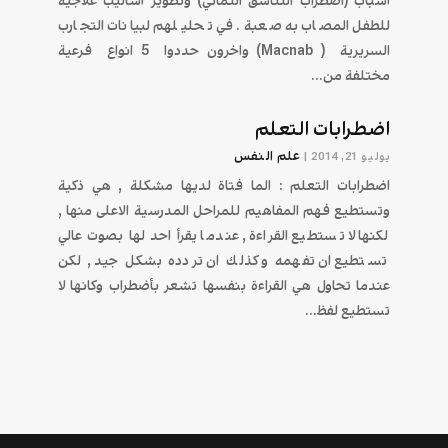
أسباب (اضطراب التناسق النمائي) وتطوير أساليب علاجية
للطفل المصاب به صعبة. في تحليلهم لبيانات التجارب
السريرية ( Macnab) واخرون حددوا 5 انواع فرعية
مختلفة من...
اضطرابات التعلم
علم النفس
يوليو 21, 2014
|
اضطرابات التعلم : الما فتاة لديها مشكلة , هي ذكية
وتستطيع فهم المفاهيم للمراحل المدرسية الاعلى منها ,
لكنها لا تستطيع القراءة , عندما يقرأ احد لها بصوت عالي
تستطيع ان تفهمه و كذلك ان تردده بشكل جيد , لكن
عندما تحاول هي القراءة بنفسها تشعر بأضطراب وكانها لا
تستطيع لفظ...