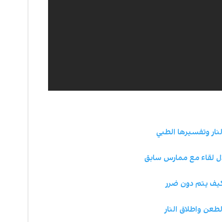
نار وتفسيرها الطبي
ل لقاء مع ممارس سابق
كيف يتم دون ضرر
طعن واطلاق النار