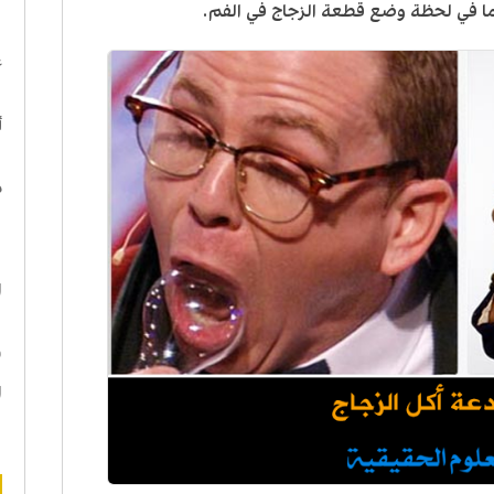
ا في لحظة وضع قطعة الزجاج في الفم.
ا
ع
أ
د
ه
ا
ن
ا