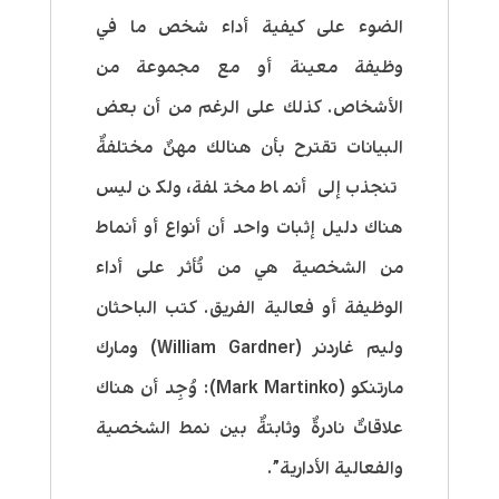
الضوء على كيفية أداء شخص ما في
وظيفة معينة أو مع مجموعة من
الأشخاص. كذلك على الرغم من أن
بعض
البيانات تقترح بأن هنالك مهنٌ مختلفةٌ
تنجذب إلى أنماط مختلفة، ولكن ليس
هناك دليل إثبات واحد أن أنواع أو أنماط
من الشخصية هي من تُأثر على أداء
الوظيفة أو فعالية الفريق
. كتب الباحثان
وليم غاردنر (William Gardner) ومارك
مارتنكو (Mark Martinko): وُجِد أن هناك
علاقاتٌ نادرةٌ وثابتةٌ بين نمط الشخصية
والفعالية الأدارية”.