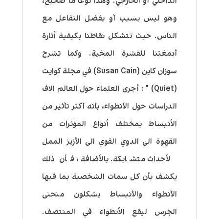
الداخلي أو الخارجي. وهذا نوعاً ما صحيح،
وهو ليس بسبب أو بفضل التفاعل مع
الناس. حيث تتشكل نقاطنا بكيفية أثارة
أدمغتنا للقشرة المخية. وكما تشرح
سوزان كاين (Susan Cain) في مجلة كوايت
(Quiet) ” : أجرى العلماء حول العالم الاف
الدراسات حول الأنطواء، بأنه أكثر تأثير من
الأنبساط بمختلف أنواع المؤثرات من
القهوة الى الدوي القوي الى الأزيز الممل
لأحداث متشابكة. بالأضافة ، فأن ذلك
يكشف بأن كل سمات الشخصية بما فيها
الأنطواء والأنبساط يشكلون منحنى
الجرس ليقع الأنطواء في المنتصف.