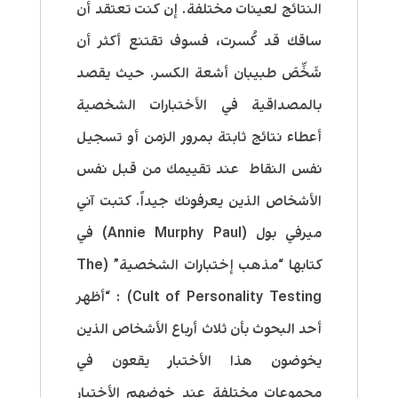
النتائج لعينات مختلفة. إن كنت تعتقد أن
ساقك قد كُسرت، فسوف تقتنع أكثر أن
شَخَّصَ طبيبان أشعة الكسر. حيث
يقصد
بالمصداقية في الأختبارات الشخصية
أعطاء نتائج ثابتة بمرور الزمن أو تسجيل
نفس النقاط عند تقييمك من قبل نفس
الأشخاص الذين يعرفونك جيداً
. كتبت آني
ميرفي بول (Annie Murphy Paul) في
كتابها “مذهب إختبارات الشخصية” (The
Cult of Personality Testing) : “
أظهر
أحد البحوث بأن ثلاث أرباع الأشخاص الذين
يخوضون هذا الأختبار يقعون في
مجموعات مختلفة عند خوضهم الأختبار