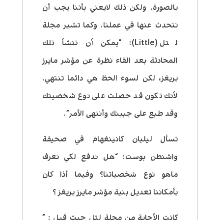
بالصورة. ولكن ذلك لايعني بأننا يجب أن
نتحدث عنها في عملنا. وكما تشير مجلة
لتل (Little): “يمكن أن تنشأ تلك
المحادثة بعد القاء نظرة عن مؤشر مايرز
بريغز، لكن لسوء الحظ هي دائما تنتهي.
لأنك تكون قد حصلت على نوع شخصيتك
وقد طبع على جبينك وأنتهى الأمر”.
تسأل ليليان كانينغهام في صحيفة
واشنطن بوست: “هل ندفع لكي نعرف
ماهو نوع شخصياتنا؟ وفيما أذا كان
بأمكاننا تعديل بنية مؤشر مايرز بريغز ؟
كانت الأجابة من مجلة لتل حيث قيل : ”