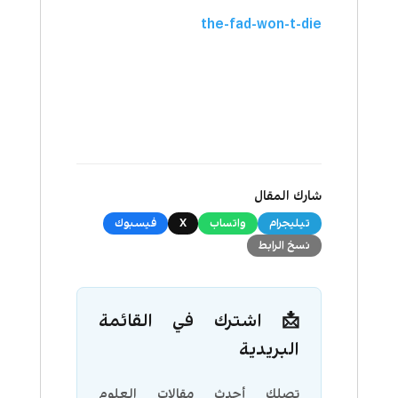
the-fad-won-t-die
شارك المقال
تيليجرام
واتساب
X
فيسبوك
نسخ الرابط
📩 اشترك في القائمة
البريدية
تصلك أحدث مقالات العلوم