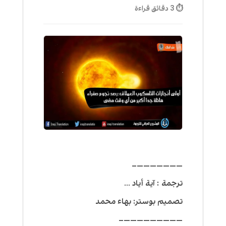
⏱ 3 دقائق قراءة
———————–
ترجمة : آية أياد …
تصميم بوستر: بهاء محمد
—————————–