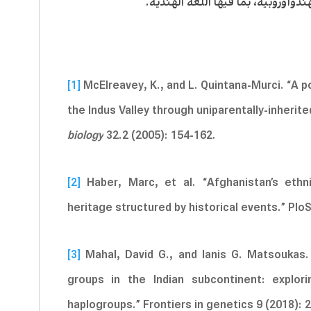
دوأوروبية، بما فيها اللغة الهندية.
[1]
McElreavey, K., and L. Quintana-Murci. “A p
the Indus Valley through uniparentally-inherit
biology
32.2 (2005): 154-162.
[2]
Haber, Marc, et al. “Afghanistan’s eth
heritage structured by historical events.” Plo
[3]
Mahal, David G., and Ianis G. Matsoukas.
groups in the Indian subcontinent: explor
haplogroups.” Frontiers in genetics 9 (2018): 