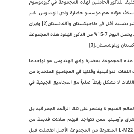
جع التواجد الكثيف للذكور الحاملين لهذه المجموعة في كروموسوم
 أسلاف هؤلاء هم مؤسسو حضارة وادي الهندوس. غير
أن المجموعة تنتشر أيضاً في الهند وتنتشر بنسبة أقل في طاجيكستان وأفغانستان[2] وايران
ودول أخرى في وسط آسيا بحسب الدراسة. يحمل اليوم 7-15% من الذكور الهنود هذه المجموعة
 هذه المجموعة بحضارة وادي الهندوس هو تواجدها
اللغات الدرافيدية وقلتها في المجاميع المتحدرة من
للغات لا تشكل رابطاً صلباً مع المجاميع الجينية في
نتشار المجموعة الفردانية L في العالم القديم لا يقتصر على تلك الرقعة الجغرافية بل
لعراق وأرمينيا ممن تتواجد فيهم سلالات قديمة من
المجموعة. يعتقد أن المجموعة الفردانية L-M22 المتفرعة من المجموعة الأصل انفصلت قبل