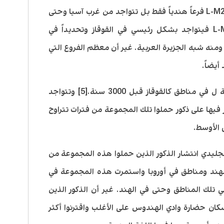
حوالي 17 ألف سنة. لا تمثل المجموعة L-M22 فرعاً هندياً فقط بل تتواجد من غرب آسيا وحتى
جنوب وشرق أوروبا. [4] أما الفرع L-M357 فيتواجد بشكل رئيسي في القوقاز وتحديداً في
منه شبه الجزيرة العربية. غير أن معظم الفروع التي
أيضاً.
تاريخياً يتضح تواجد ذكور حملوا المجموعة ل في مناطق كالقوقاز قبل 3000 سنة.[5] وتتواجد
فيها على ذكور حملوا تلك المجموعة من فترات تتراوح
ليدي انتشار الذكور الذين حملوا هذه المجموعة من
لهند ومناطق في أوروبا واستمرت هذه المجموعة في
تلك المناطق وحتى في الهند. غير أن الذكور الذين
ن حضارة وادي الهندوس على الأغلب واقترنوا أكثر