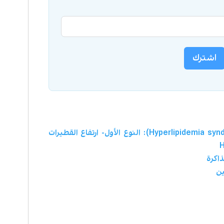
اشترك
سلسلة ارتفاع الدهون الوراثية (Hyperlipidemia syndrome): النوع الأول- ارتفاع القطيرات
ذاكرة
ين