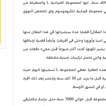
وادي الهندوس قبل ما يزيد على 5000 آلاف سنة. إنها المجموعة الفردانية L والمتفرعة من
لة الأوراسية K وتحديداً فرعها LT هي مجموعة فردانية للكروموسوم واي للحمض النووي
ا المقال) قضايا عدة سنشرحها في هذا المقال منها
 آسيا وأوروبا وحتى في أفريقيا. وأيضاً قضية ارتباطها
 يشير لكونها كانت أكثر شيوعاً قبل مجيء دفعات من
ة والتي تحمل تركيبات جينية مختلفة.
تتميز المجموعة L بطفرة تعرف بـ M20 وهذه الطفرة تعطي للمجموعة L تسميتها اليوم حيث
تعرف بالمجموعة L-M20. حدثت تلك الطفرة قبل ما يزيد عن 30 ألف سنة وانتشر بعد ذلك أفراد
أو في الشرق الأوسط.
تقترح بعض الدراسات بدء انتشار هذه المجموعة قبل حوالي 7000 سنة مثل دراسة مكايلرفي