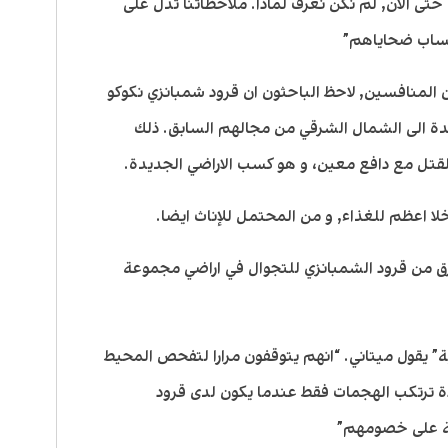
تى الان, لم نكن نعرف لماذا. ملاحظاتنا تدل على
حساب ضحاياهم”
المنافسين, لاحظ الباحثون ان قرود شمبانزي نكوكو
يدة الى الشمال الشرقي من مجالهم السابق. ذلك
القتل مع دافع معين، و هو كسب الاراضي الجديدة.
لا اعظم للغذاء, و من المحتمل للإناث ايضا.
فرق من قرود الشمبانزي للتجوال في اراضي مجموعة
” يقول ميتاني. “انهم يتوقفون مرارا لتفحص المحيط
 ترتكب الهجمات فقط عندما يكون لدى قرود
قة على خصومهم”