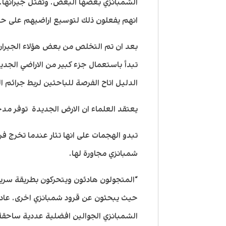
الشمبانزي بعضها البعض. وتقتل جيرانها. ح
انهم يفعلون ذلك لتوسيع اراضيهم على 
بعد ان تم التخلص من بعض هؤلاء الجيران 
تبدأ باستعمال جزء كبير من الاراضي الجد
الدليل اتاح الفرصة للباحثين لربط جرائم 
يعتقد العلماء ان الارض الجديدة توفر مدخ
تبدو الهجمات على انها تثار عندما تخرج 
شمبانزي مجاورة لها.
“المتجولون هادئون ويتحركون بطريقة سرية
حيث يبحثون عن قرود شمبانزي اخرى. عادة
الشمبانزي الجوالين افضلية عددية ساح