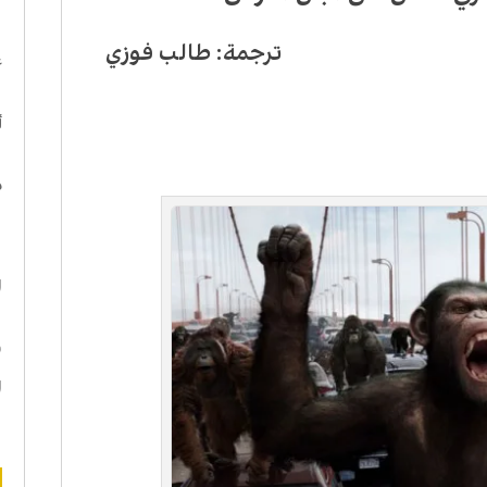
ا
ترجمة: طالب فوزي
ع
أ
د
ه
ا
ن
ا