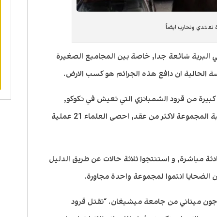
 تعتدي وتحارب ايضاً
لبرية شائعة جدا, خاصة بين المجاميع الصغيرة
اسة الحالية ان دافع هذه الجرائم هو كسب الارض.
بيرة من قرود الشمبانزي التي تعيش في نكوكو,
متنزه كيبال القومي في اوغندا. وبعد مراقبة المجموعة لاكثر من عقد, احصى العلماء 21 عملية
ن تلك الجرائم, شهد الباحثون 18 حادثة مباشرة, و استنتجوا ثلاثة حالات عن طريق الدليل
جون ميتاني من جامعة ميشيغان. “تقتل قرود