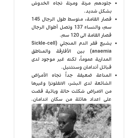
جلودهم مرنة ومرنة تجاه الخدوش
بشكل شديد.
قصار القامة، متوسط طول الرجال 145
سم، والنساء 137 وتصل أطوال الرجال
قصار القامة الى 120 سم.
يشيع فقر الدم المنجلي (Sickle-cell
anaemia) بين الأفارقة والمناطق
المدارية عموماً، لكنه غير موجود لدى
قبائل أندامان وسنتنيل.
المناعة ضعيفة جداً تجاه الأمراض
الشائعة لدى البشر، الانفلونزا وغيرها
من الامراض شكلت حالة وبائية قضت
على اعداد هائلة من سكان اندامان.