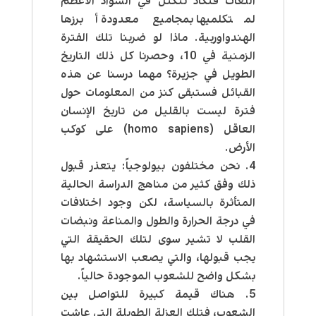
اللغات فتكاد تتكتل في السواد الأعظم
لمتكلميها بمجاميع معدودة أبرزها
الهندواوربية. ماذا لو ضربنا تلك الفترة
الزمنية في 10، وحصرنا كل ذلك التاريخ
الطويل في جزيرة؟ مهما درسنا عن هذه
القبائل فستبقى كنز من المعلومات حول
فترة ليست بالقليل من تاريخ الإنسان
العاقل (homo sapiens) على كوكب
الأرض.
نحن مختلفون بيولوجياً:
يتعذر قبول
ذلك وفق كثير من مناهج الدراسة الحالية
المتأثرة بالسياسة، لكن وجود اختلافات
في درجة الحرارة والطول والمناعة ونبضات
القلب لا تشير سوى لتلك الحقيقة التي
يجب قبولها، والتي يصعب الاستشهاد بها
بشكل واضح للشعوب الموجودة حالياً.
هناك قيمة كبيرة للتواصل بين
الشعوب،
فتلك العزلة الطويلة التي عاشت