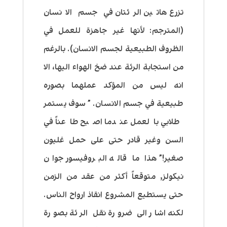
تزرع هاتين الرئتان في جسم الانسان
(المترجم: لأنها غير جاهزة للعمل في
الظروف الطبيعية لجسم الانسان). بالرغم
من استجابة الرئة عند ضخ الهواء اليها، الا
انه ليس من المؤكد عملهما بصوره
طبيعية في جسم الانسان. ” سوف يستمر
طلابي بالعمل عندما اصبح طاعناً في
السن وغير قادر حتى على حمل غليون
صغير!” هذا ما قاله البروفيسور جوان
نيكولز, متوقعاً أكثر من عقد من الزمن
حتى يستطيع المشروع انقاذ ارواح الناس.
لكنه اشار الى ضرورة نقل الرئة بصورة