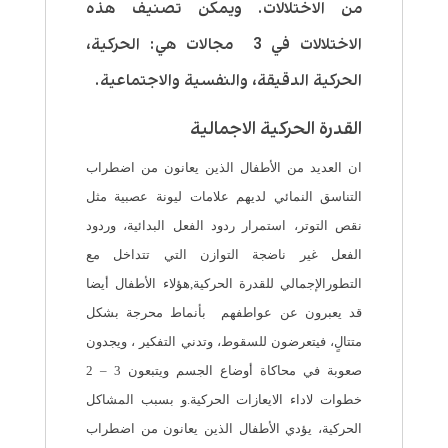
من الاختلالات. ويمكن تصنيف هذه
الاختلالات في 3 مجالات هي: الحركية،
الحركية الدقيقة، والنفسية والاجتماعية.
القدرة الحركية الاجمالية
ان العديد من الأطفال الذين يعانون من اضطراب
التناسق النمائي لديهم علامات ليونة عصبية مثل
نقص التوتر، استمرار ردود الفعل البدائية، وردود
الفعل غير ناضجة التوازن التي تتداخل مع
التطورالإجمالي للقدرة الحركية,هؤلاء الأطفال أيضا
قد يعبرون عن عواطفهم بأنماط محرجة بشكل
متتالٍ، فيتعرضون للسقوط، وتدني التفكير ، ويجدون
صعوبة في محاكاة أوضاع الجسم ويتبعون 3 – 2
خطوات لاداء الايعازات الحركية.و بسبب المشاكل
الحركية، يؤدي الأطفال الذين يعانون من اضطراب