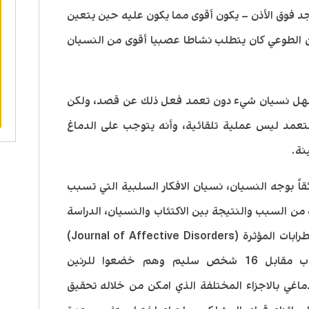
د فوق الأذن – يكون أقوى مما يكون عليه حين يتعين
ان الطوعي كان يتطلب نشاطا عصبيا أقوى من النسيان
لسهل نسيان شيء دون تعمد فعل ذلك عن قصد، ولكن
متعمد ليس عملية تلقائية، وأنه يتوجب على الدماغ
نة.
ئقاً بوجه النسيان، نسيان الافكار السلبية التي تسبب
ن السبب والنتيجة بين الاكتئاب والنسيان، الدراسة
اقيمت في الصين ونشرت في مجلة الاضطرابات المؤثرة (Journal of Affective Disorders)
في عام 2016 على 16 مريض بالاكتئاب مقابل 16 شخص سليم وهم خضعوا للرنين
اغي بالاجزاء المختلفة الذي امكن من خلاله تحقيق