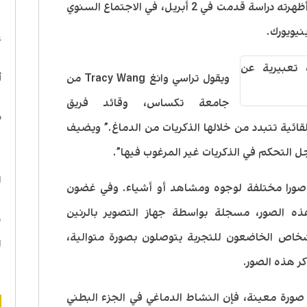
عندما يحاولون تذكر هذه الصورة. هذا ما أظهرته دراسة قدمت في 2 أبريل، في الاجتماع السنوي
ا
نيويورك.
ع
أ
ويقول تراسي وانغ Tracy Wang من
جامعة تكساس، وقائد فريق
د
لقائية تتبدد من خلالها الذكريات من الدماغ.” ويضيف
ل التحكم في الذكريات غير المرغوب فيها”.
ه
ا
ورا مختلفة لوجوه ومشاهد أو أشياء. وفي غضون
ه الصور، مسجلة بواسطة جهاز التصوير بالرنين
ن
يفي (FMRI). وكان الأشخاص الخاضعون للتجربة يتوصلون بصورة متوالية،
ا
كر هذه الصور.
صورة معينة، فإن النشاط الدماغي في الجزء البطني