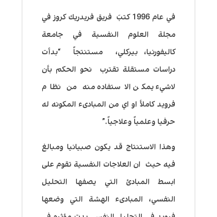
في عام 1996 كتبَ فريق فريدريك كروز في
مجلة العلوم النفسية في جامعة
كاليفورنيا، بيركلي، مستنتجاً “بدأت
دراسات مستقلة تقترب نحو الحكم بأن
لاشيء يمكن الاستفاده منه من نظام
فرويد كاملأ او اي من المبادىء المكونه له
حرفيا وعلمياً وعلاجياً.”
وهذا الاستنتاج قد يكون صبيانيا ومبالغ
فيه حيث ان العلاجات النفسية تقوم على
ابسط المبادئ التي يصفها التحليل
النفسي، المبادىء الهشة التي وضعها
فرويد في التحليل النفسي بدت مؤثره في