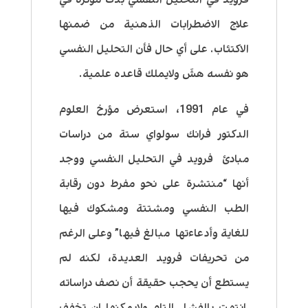
علاج الاضطرابات الذهنية من ضمنها
الاكتئاب. على أي حال فأن التحليل النفسي
هو نفسه هشَ ولايملك قاعده علمية.
في عام 1991، استعرض مؤرخ العلوم
الدكتور فرانك سولواي ستة من دراسات
مبادئ فرويد في التحليل النفسي ووجد
أنها “منتشرة على نحو مفرط دون رقابة
الطب النفسي ومشتتة ومشكوك فيها
للغاية وأدعاءتها مبالغ فيها” وعلى الرغم
من تحريفات فرويد العديدة، لكنه لم
يستطع أن يحجب حقيقة أن نصف دراساته
انتهت بالفشل التام ولايمكنها ان تخفف