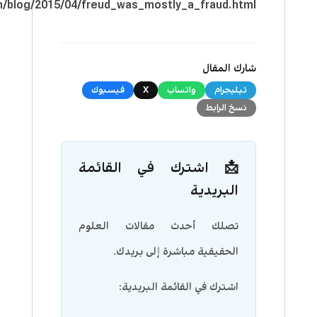
m/blog/2015/04/freud_was_mostly_a_fraud.html
شارك المقال
تيليجرام
واتساب
X
فيسبوك
نسخ الرابط
📩 اشترك في القائمة
البريدية
تصلك أحدث مقالات العلوم
الحقيقية مباشرة إلى بريدك.
اشترك في القائمة البريدية: