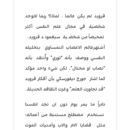
فرويد لم يكن عالما . لماذا؟ ربما لاتوجد
شخصية في مجال علم النفس أكثر
تمحيصاً من شخصية سيغموند فرويد.
أشتهرعالم الاعصاب النمساوي بتحليله
النفسي ووصف بأنه “ثوري” وأٌنتقد بأنه
“نصاب او محتال”. لكن شيء واحد مؤكد
كما اشار جورج ديفورسكي بأن أفكار فرويد
“قد تجاوزت العلم” وغزت الثقافه الحديثة.
نادراّ ما يمر يوم دون ان نجد انفسنا
نستخدم مصطلح مستنبط من أعماله:
مثل قضايا الام والاب وأمنيات الموت