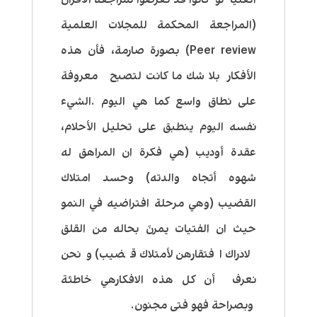
(المراجعة المحكمة للمجلات العلمية
Peer review) بصورة صارمة، فأن هذه
الأفكار بلا شك ما كانت لتصبح معروفة
على نطاق واسع كما هي اليوم .الشيء
نفسه اليوم ينطبق على تحليل الأحلام،
عقدة أوديب (هي فكرة ان المراهق له
شهوه أتجاه والدته) وحسد امتلاك
القضيب (وهي مرحلة افتراضيه في النمو
حيث ان الفتيات يمرنَ بحاله من القلق
لادراك افتقارهن لأمتلاك قضيب) ونحن
نعرف أن كل هذه الافكارهي خاطئة
وبصراحة فهو فتى مجنون.