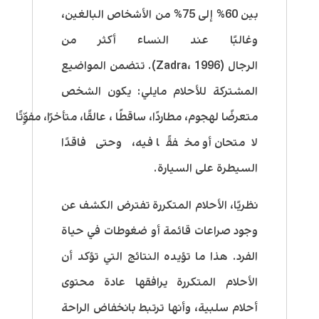
بين
60%
إلى
75%
من الأشخاص البالغين،
وغالبًا عند النساء أكثر من
الرجال
(Zadra
1996)
،
. تتضمن المواضيع
المشتركة للأحلام مايلي: يكون الشخص
متعرضًا
لهجوم
،
مطاردًا
،
ساقطًا
،
عالقًا
،
متأخرًا
،
مفوِّتًا
لامتحان أو مخفقًا فيه
، وحتى
فاقدًا
السيطرة على السيارة
.
نظريًا، الأحلام المتكررة تفترض الكشف عن
وجود صراعات قائمة أو ضغوطات في حياة
الفرد. هذا ما تؤيده النتائج التي تؤكد أن
الأحلام المتكررة يرافقها عادة محتوى
أحلام سلبية، وأنها ترتبط بانخفاض الراحة