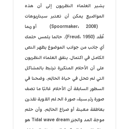
يشير العلماء النظريون إلى أن هذه
المواضيع يمكن أن تعتبر سيناريوهات
(Spoormaker
2008)
،
أو ربما
عُقَد
(Freud
1950).
،
حالما يلمس حلمك
أي جانب من جوانب الموضوع يظهر النص
الكامل في اكتمال. يتفق العلماء النظريون
على أن الأحلام المتكررة ترتبط بالمشاكل
التي لم تـُحل في حياة الحالِم. وضحنا في
السطور السابقة أن الأحلام غالبًا ما تصف
صورة رئيسية، صورة الحلم القوية تقترن
بعاطفة معينة أو صراع الحالِم. وأن
حلم
موجة المد والجزر
Tidal wave dream
هو