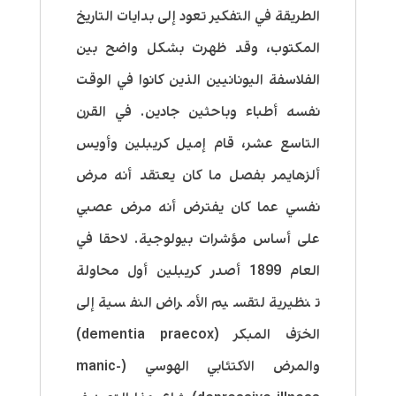
الطريقة في التفكير تعود إلى بدايات التاريخ
المكتوب، وقد ظهرت بشكل واضح بين
الفلاسفة اليونانيين الذين كانوا في الوقت
نفسه أطباء وباحثين جادين. في القرن
التاسع عشر، قام إميل كريبلين وأويس
ألزهايمر بفصل ما كان يعتقد أنه مرض
نفسي عما كان يفترض أنه مرض عصبي
على أساس مؤشرات بيولوجية. لاحقا في
العام 1899 أصدر كريبلين أول محاولة
تنظيرية لتقسيم الأمراض النفسية إلى
الخرَف المبكر (dementia praecox)
والمرض الاكتئابي الهوسي (manic-