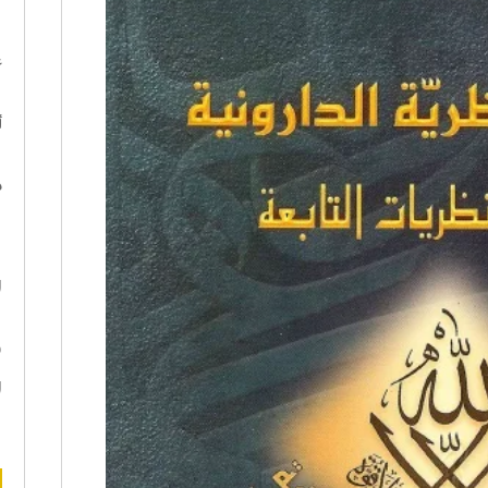
ا
ع
أ
د
ه
ا
ن
ا