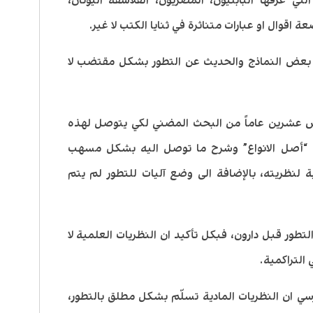
لتي عرفها البابليون، المصريون، الفلاسفة اليونان،
 اقوال او عبارات متناثرة في ثنايا الكتب لا غير.
ء بعض النماذج والحديث عن التطور بشكل مقتضب لا
رس عشرين عاماً من البحث المضني لكي يتوصل لهذه
ه “أصل الانواع” وشرح ما توصل اليه بشكل مسهب
ة لنظريته، بالإضافة الى وضع آليات للتطور لم يتم
تطور قبل دارون، فبكل تأكيد ان النظريات العلمية لا
التراكمية.
درسي ان النظريات المادية تسلّم بشكل مطلق بالتطور،