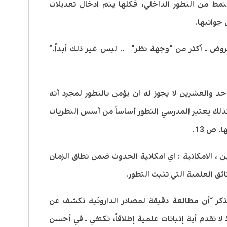
مط من التطور الداخلي، فكلها يتم ادخال تعديلات
جوانبها.
فروض ـ أكثر من “وجهة نظر” .. ليس غير ذلك أبداً.”
د والعشرين لا يجوز له ان يؤمن بالتطور لمجرد أنه
ذلك يعتبر المدرسي التطور أساساً من أسس النظريات
 ص 13.
 ، الامكانية : اي امكانية الحدوث ضمن نطاق الزمان
ائق العلمية التي تثبت التطور.
ذكر “أن مطالعة دقيقة لمصادر الدارونّية تكشف عن
لا تقدم أية إثباتات علمية إطلاقاً، تكتفي ـ في أحسن