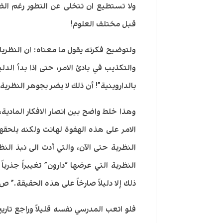
ولا تستطيع ان تتخلى عن التطور رغم الض
قبل مختلف العلوم!
ولتوضيح فكرته يقول ما معناه: ان النظريا
والتكذيب في بادئ الامر، حتى اذا بدأ ال
بالداروينية”! أن ذلك لا يضر بجوهر النظرية 
وهذا خلط واضح بين انصار الافكار المادية،
الامر على هذه الهفوة لهانت ولكنه يلحقها
النظرية حتى الآن، والتي أدت الى نبذ النظري
النظرية التي عرضها “دارون” تغييراً جذر
ذلك إلا دليلاً صارخاً على هذه الحقيقة.” ص 13
فلو اتعب المدرسي نفسه قليلاً وراجع تار