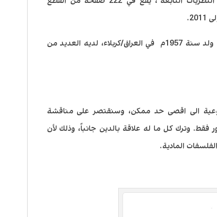
كتاب “تهافت النظرية الدارونية وسقوط النظريات التابعة”، يقع في 222 صفحة من القطع
20.
هادي المدرسي: رجل دين ومرجع معروف، ولد سنة 1957م في العراق/كربلاء، لديه العديد من
ضوعية الى اقصى حد ممكن، وسنقتصر على مناقشة
فقط. وترك كل ما له علاقة بالدين جانباً، وذلك لأن
الفلسفات المادية.