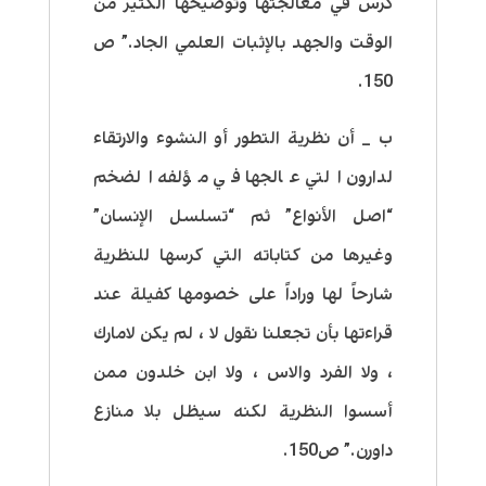
كرس في معالجتها وتوضيحها الكثير من
الوقت والجهد بالإثبات العلمي الجاد.” ص
150.
ب _ أن نظرية التطور أو النشوء والارتقاء
لدارون التي عالجها في مؤلفه الضخم
“اصل الأنواع” ثم “تسلسل الإنسان”
وغيرها من كتاباته التي كرسها للنظرية
شارحاً لها وراداً على خصومها كفيلة عند
قراءتها بأن تجعلنا نقول لا ، لم يكن لامارك
، ولا الفرد والاس ، ولا ابن خلدون ممن
أسسوا النظرية لكنه سيظل بلا منازع
داورن.” ص150.