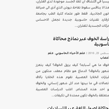
يسياً في اكتشاف أن لغة الجسد موجودة لدى الفئران،
ذا لا ينافس سقوط تفاحة نيوتن الذي أدى الى صياغة
نون الجاذبية. فقط طور علماء كلية الطب بجامعة
رفارد تقنيات حاسوبية جديدة تجعل الاحساس
ركات الجسدية للفئران...
اسة الخوف عبر نماذج محاكاة
سوبية
علم الأحياء الحاسوبي
علم
طس 23, 2016
|
,
أعصاب
خوف ما هي أسبابه؟ كيف يزول الخوف؟ كيف يتعزز
شعور بالخوف؟ الدماغ هو نظام معقد، متكون من
يارات الخلايا العصبية تقوم هذه الخلايا بآلاف
أتصالات في ما بينها عند كل شعور إنساني، والخوف
 احد هذه المشاعر. اغلب الدراسات العصبية
متعلقة بالخوف تكون ممتدة الى تكيفات...
اكاة اصول اللغة عبر اللسانيات