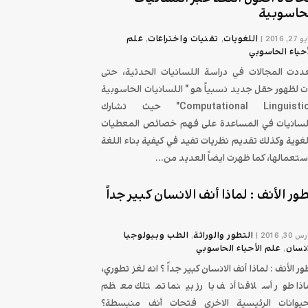
حاسوبية
اللغويات
تقنیات واختراعات
علم
2, 2016
|
,
,
أحياء الحاسوبي
ددت المجالات في دراسة اللسانيات الحدثية، حتى
ت لظهور حقل جديد نسبياً هو " اللسانيات الحاسوبية
Computational Linguistics" حيث تشارك
لسانيات في المساعدة على فهم خصائص المعطيات
لغوية وكذلك تقديم نظريات تفيد في كيفية بناء اللغة
ستعمالها، كما ظهرت ايضاً العديد من...
ور الأنف : لماذا أنف الانسان كبير جداً
التطور والوراثة
الطب وبيولوجيا
30, 2016
|
,
انسان
علم الأحياء الحاسوبي
,
ور الأنف : لماذا أنف الانسان كبير جداً ؟ انه لغز تطوري،
اذا طور أسلافنا أنف بارز بينما تمتلك معظم
حيوانات الرئيسية الاخرى فتحات أنف منبسطة؟