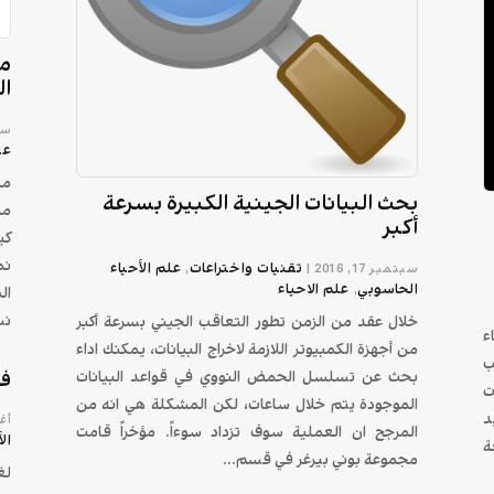
مع
ال
سبتم
عل
مع
بحث البيانات الجينية الكبيرة بسرعة
من
أكبر
كي
نم
تقنیات واختراعات
علم الأحياء
سبتمبر 17, 2016
|
,
الحاسوبي
علم الاحیاء
,
ال
نس
خلال عقد من الزمن تطور التعاقب الجيني بسرعة أكبر
ء
من أجهزة الكمبيوتر اللازمة لاخراج البيانات، يمكنك اداء
ب
فه
بحث عن تسلسل الحمض النووي في قواعد البيانات
ت
الموجودة يتم خلال ساعات، لكن المشكلة هي انه من
د
أغس
المرجح ان العملية سوف تزداد سوءاً. مؤخراً قامت
ال
جامعة
مجموعة بوني بيرغر في قسم...
لغ