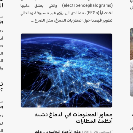
ال
(electroencephalograms) والتي يطلق عليها
ل
اختصاراً (EEGs)، مما ادى الى رؤى غير مسبوقة وبالتالي
مايو 7
تطوير فهمنا حول اضطرابات الدماغ، مثل الصرع...
ال
تع
أد
ال
ال
وا
تط
؟
مارس 
ال
محاور المعلومات في الدماغ تشبه
,
تط
أنظمة المطارات
لم
ك
ال
علم الأحياء الحاسوبي
علم
أغسطس 26, 2016
|
,