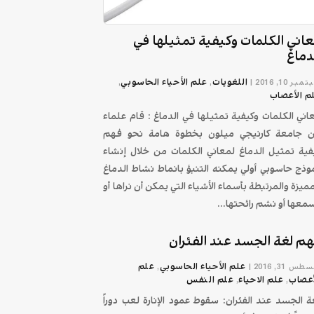
اني الكلمات وكيفية تمثيلها في
دماغ
اللغويات
علم الأحياء الحاسوبي
بر 10, 2016
|
,
,
م الأعصاب
اني الكلمات وكيفية تمثيلها في الدماغ : قام علماء
 جامعة كارنيجي ميلون بخطوة هامة نحو فهم
فية تمثيل الدماغ لمعاني الكلمات من خلال إنشاء
وذج حاسوبي أولي يمكنه التنبؤ بانماط نشاط الدماغ
مميزة والمرتبطة بأسماء الأشياء التي يمكن أن نراها أو
معها أو نشم رائحتها...
م لغة الجسد عند الفئران
علم الأحياء الحاسوبي
علم
طس 31, 2016
|
,
أعصاب
علم الاحیاء
علم النفس
,
,
ة الجسد عند الفئران: سقوط عمود الإنارة لعب دوراً