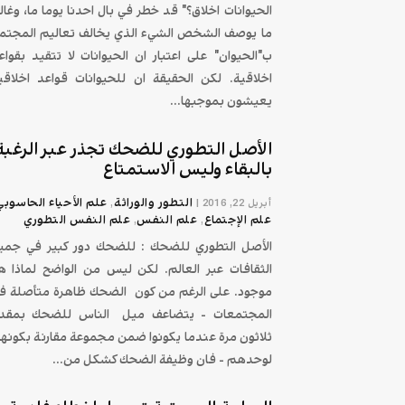
الحيوانات اخلاق؟" قد خطر في بال احدنا يوما ما، وغالب
ما يوصف الشخص الشيء الذي يخالف تعاليم المجتم
ب"الحيوان" على اعتبار ان الحيوانات لا تتقيد بقواع
اخلاقية. لكن الحقيقة ان للحيوانات قواعد اخلاقي
يعيشون بموجبها...
الأصل التطوري للضحك تجذر عبر الرغبة
بالبقاء وليس الاستمتاع
التطور والوراثة
علم الأحياء الحاسوبي
أبريل 22, 2016
|
,
علم الإجتماع
علم النفس
علم النفس التطوري
,
,
الأصل التطوري للضحك : للضحك دور كبير في جمي
الثقافات عبر العالم. لكن ليس من الواضح لماذا ه
موجود. على الرغم من كون الضحك ظاهرة متأصلة ف
المجتمعات - يتضاعف ميل الناس للضحك بمقدا
ثلاثون مرة عندما يكونوا ضمن مجموعة مقارنة بكونه
لوحدهم - فان وظيفة الضحك كشكل من...