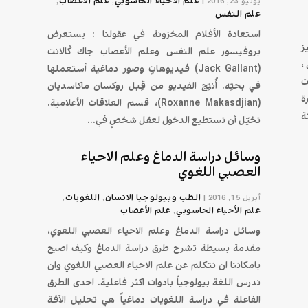
علم الأحياء الحاسوبي
علم الأعصاب
يوليو 23, 2016
|
,
,
علم النفس
استعادة الأفلام المخزونة في عقولنا : يستعرض
ز
بروفيسور علم النفس وعلم الأعصاب جاك كًالانت
،
(Jack Gallant) فيديوهاتٍ وصور دماغية أستعملها
ت
في بحثِه. أُنتِج الفيديو من قِبل روكسان ماكاسديان
ة
(Roxanne Makasdjian)، قسم العلاقات الأعلامية.
صابة خلال 14 سنة
تخيّل أن تستطيع الدخول لعقل شخصٍ في...
وسائل دراسة الدماغ وعلم الاحياء
العصبي اللغوي
الطب وبيولوجيا الانسان
اللغويات
أبريل 15, 2016
|
,
,
علم الأحياء الحاسوبي
علم الأعصاب
,
وسائل دراسة الدماغ وعلم الاحياء العصبي اللغوي،
مقدمة بسيطة تشرح طرق دراسة الدماغ وكيف اصبح
بامكاننا ان نتكلم عن علم الاحياء العصبي اللغوي وان
ندرس اللغة بيولوجياً بادوات اكثر فاعلية. احدى الطرق
الفاعلة في دراسة اللغويات دماغياً هي تحليل الآفة