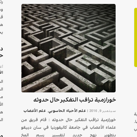
رئ
وه
قا
ها
بح
در
حا
أغس
ال
ال
ال
مل
خورازمية تراقب التفكير حال حدوثه
ال
علم الأحياء الحاسوبي
علم الأعصاب
سبتمبر 9, 2016
|
,
هو
ة
ال
خورازمية تراقب التفكير حال حدوثه : قام فريق من
.
علماء الأعصاب في جامعة كاليفورنيا في سان دييغو
ب
مح
بتطوير نهج جديد لتفسير رسم المخ
ي