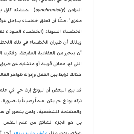
التزامن (
synchronicity
) لمنشئه كارل يو
مغزى”. مثلًا أن تحلق خنفساء بداخل 
الخنفساء السوداء (الخنفساء السوداء تعت
وبذلك أن طيران الخنفساء في تلك اللحظة
أن يتحرر من العقلانية المفرطة. وفكرت ا
التي لها معاني قريبة أو متشابه عن طري
هنالك ترابط بين العقل وإدراك ظواهر العال
قد يرى البعض أن ليونغ إرث حي في علم 
تركه يونغ لم يكن علماً رصيناً بالضرورة
والمنفتحة للشخصية. ولمن يتصور أن هذ
بل هو الجزء الشائع من علم النفس ح
شخصيتهم مثل
مؤشر مايرز بريغز
. أحد أ