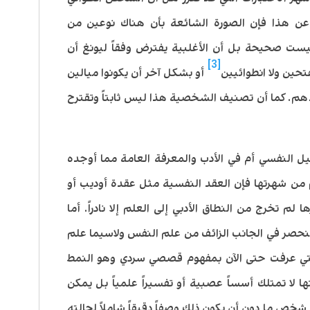
 عن هذا فإن الصورة الشائعة بأن هناك نوعين من
يست صحيحة بل أن الأغلبية يفترض وفقاً ليونغ أن
[3]
ين ولا انطوائيين
أو بشكل آخر أن يكونوا ميالين
دهم. كما أن تصنيف الشخصية هذا ليس ثابتاً وتقترح
حليل النفسي أم في الأدب والمعرفة العامة مما أوجده
 من شهرتها فإن العقد النفسية مثل عقدة أوديب أو
لم تخرج من النطاق الأدبي إلى العلم إلا نادراً. أما
نحصر في الجانب الزائف من علم النفس ولاسيما علم
التي عرفت حتى الآن بمفهوم قصصي سردي وهو النمط
أو النمط الأولي (archetype) لكنها لا تمتلك أسساً عصبية أو تفسيراً علمياً بل يمكن
شخص ما دون أن يكون ذلك وصفاً دقيقاً شاملاً لحالته