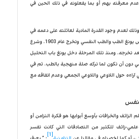
عدم معرفته بهم أو بما يفعلونه في ذلك الحين في
ذلك لعدم وجود القدرة المادية لعائلته على دعمه في
ذلك، ولكن بعد دعم عائلة من أقاربهم درس يونغ الطب والطب النفسي وتخرج عام 1903. وشرع
عد تخرجه. ومنذ تلك المرحلة دخل يونغ باب التحليل
ي دون أن تكون لما تركه صلة منهجية بالطب. ثم في
باً في آراءه حول اللاوعي واللاوعي الجمعي وعدم اتفاقه مع
لنفس
الزائف والخرافات بأوسع أبوابها هو فكرة التزامن أو
ر علمي-زائف للكثير من التصادفات التي كانت تفسر
[1]
، أو كما لخصناه في مقالنا عن
التزامنية
: ” يعرف