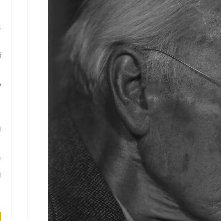
ا
ع
أ
د
ه
ا
ن
ا