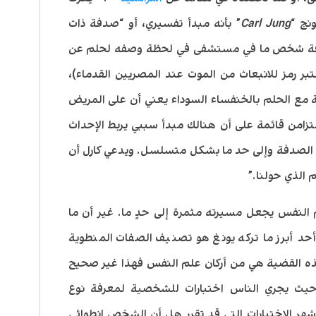
نج “
Carl Jung
” بأنه مبدأ تفسيري، أو “صدفة ذات
غرفة شخص ما في مستشفى في لحظة وصفه لحلم عن
بر رمز للانبعاث من الموت عند المصريين القدماء)،
 مع الحلم بالخنفساء السوداء يعني أن على المريض
لتزامن قائمة على أن هنالك مبدأ سببي يربط الإحداث
ق الصدفة وإلى حد ما بشكل متسلسل. ويدعي كارل أن
م الذي حولنا.”
النفس يجعل مسيرته مثمرة إلى حدٍ ما. غير أن ما
. أحد أبرز ما تركه يونغ هو تصنيف الصفات المنطوية
ه القضية هي من أركان علم النفس فهذا غير صحيح
يث يجري الناس اختبارات للشخصية لمعرفة نوع
شهر الاختبارات التي قد تقرر هل أن الشخص انطوائي