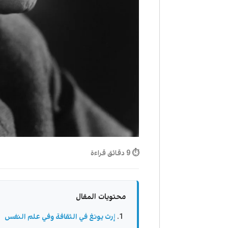
⏱ 9 دقائق قراءة
محتويات المقال
إرث يونغ في الثقافة وفي علم النفس