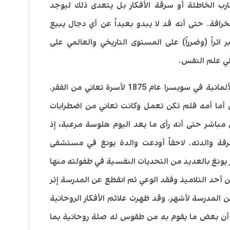
جارب الخاطئة أو سرقة الأفكار بل يتعدى ذلك ليوجد
افة. حتى أنه قد لا يبدو بعيداً عن أي دجال يبيع
 اثراً (وضرراً) على المستوى التاريخي والعالمي على
في علم النفس.
ولد كارل يونغ في إحدى القرى الناطقة بالألمانية في سويسرا عام 1875 لأسرة تعاني من الفقر.
 أما أمه فلم تكن تعمل وكانت تعاني من اضطرابات
باشر حتى أنه رأى ما يعد اليوم هلوسة مرعبة، إذ
فة والدته. لاحقاً أودعت والدة يونغ في مستشفى
 يونغ بالعديد من التحديات النفسية في طفولته منها
أحد التلاميذ وفقد الوعي ثم انقطع عن المدرسة إثر
المدرسة لأشهر. وقد ظهرت علائم الأفكار الروحانية
د أن بعض ما يقوم به من طقوس له صلة روحانية بما