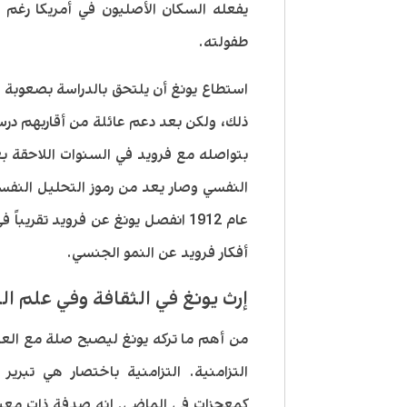
يفعله السكان الأصليون في أمريكا رغم 
طفولته.
استطاع يونغ أن يلتحق بالدراسة بصعوبة و
بتواصله مع فرويد في السنوات اللاحقة ب
النفسي وصار يعد من رموز التحليل النفس
عام 1912 انفصل يونغ عن فرويد تقري
أفكار فرويد عن النمو الجنسي.
إرث يونغ في الثقافة وفي علم ا
من أهم ما تركه يونغ ليصبح صلة مع العلم 
التزامنية. التزامنية باختصار هي تبري
كمعجزات في الماضي. إنه صدفة ذات معنى