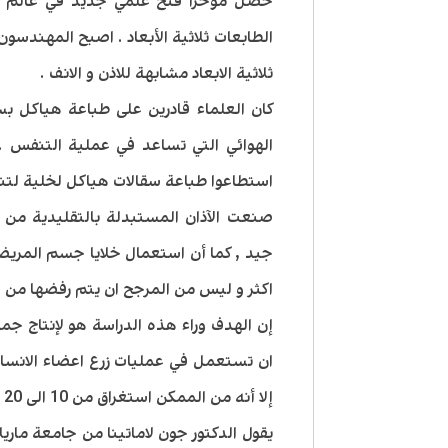
حصل مؤخراً فتح علمي جديد في عالم ا
الطابعات ثلاثية الأبعاد . اصبح المهندسو
ثلاثية الابعاد مشابهة للاذن و الانف .
كان العلماء قادرين على طباعة هياكل بس
الهوائي التي تساعد في عملية التنفس .
استطاعوا طباعة سقالات هياكل لخلية لتنم
صنعت الآذان المستبدلة بالتقليدية من م
جيد , كما أن استعمال خلايا جسم المريض ل
اكثر و ليس من المرجح ان يتم رفضها من
إن الهدف وراء هذه الدراسة هو لإنتاج جمي
ان تستعمل في عمليات زرع اعضاء الانسان 
إلا أنه من الممكن استغراق من 10 الى 20 سنة ليحصل هذا .
يقول الدكتور جون لاماتينا من جامعة مار