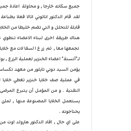
جميع سكانه خارجا , و محاولة اعادة جميع
لقد قام الدكتور اناتوني اتالا فعلا بطباع
قابلة للتحلل و التي تضم خليطا من الخلايا
هناك طريقة اخرى لبناء الاعضاء تنطوي 
تجمعها معا , ثم زرع السقالات مع خلا
لـ”أنسنة” اعضاء الخنزير لعملية الزرع , بو
يؤمن السيد دوني تايلور من معهد تكسا
في عملية صف خلايا خنزير تغطي خلايا 
التقنية . و من المؤمل أن يتبرع المرضى
يستعمل الخلايا المصنوعة منها , لملئ 
يحتاجونه .
على اي حال , افاد الدكتور هارولد اوت