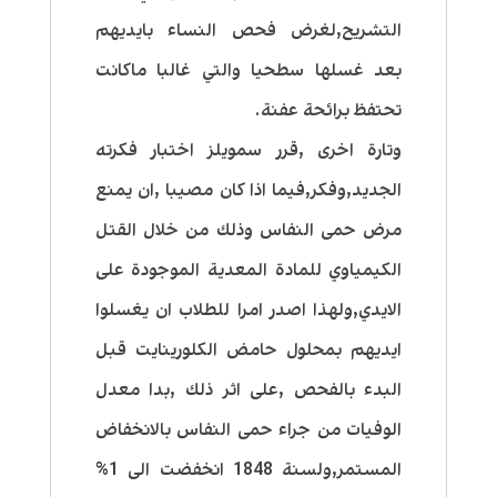
التشريح,لغرض فحص النساء بايديهم
بعد غسلها سطحيا والتي غالبا ماكانت
تحتفظ برائحة عفنة.
وتارة اخرى ,قرر سمويلز اختبار فكرته
الجديد,وفكر,فيما اذا كان مصيبا ,ان يمنع
مرض حمى النفاس وذلك من خلال القتل
الكيمياوي للمادة المعدية الموجودة على
الايدي,ولهذا اصدر امرا للطلاب ان يغسلوا
ايديهم بمحلول حامض الكلورينايت قبل
البدء بالفحص ,على اثر ذلك ,بدا معدل
الوفيات من جراء حمى النفاس بالانخفاض
المستمر,ولسنة 1848 انخفضت الى 1%