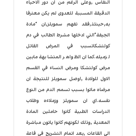
النفاس ,وعلى الرغم من ان دور الاحياء
الدقيقة المسببة للعدوى لم يكن معترفا
به,حينئذ,فقد تفهم سمويلز,ان “مادة
الجيفة”التي ادخلها مشرط الطالب في دم
كولتشكاتسبب في المرض القاتل
لزميله.كما ان الظواهر المتشابهة مابين
مرض كولتشكا ومرض النساء في القسم
الاول للولادة ,اوصل سمويلز للنتيجة ان
مرضاه ماتوا بسبب تسمم الدم من النوع
نفسه.اي ان سمويلز وزملاءه وطلاب
الدراسات الطبية كانوا حاملين المادة
المعدية ,وذلك لكونهم كانوا ياتون مباشرة
الى القاعات ,بعد اتمام التشريح في قاعة