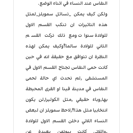
النفاس عند النساء في اثناء الوضع.
ولكن كيف يمكن _تسائل سمويلز_لمثل
هذه التاثيرات ان تنكب القسم الاول
للولادة سنوات ومع ذلك تركت القسم
الثاني للولادة سالما؟ّوكيف يمكن لهذه
النظرة ان تتوافق مع حقيقة انه في حين
كانت حمى النفاس تجتاح القسم الاول في
المستشفى ,لم تحدث اي حالة لحمى
النفاس في مدينة فينا او القرى المحيطة
بها,وباء حقيقي ,مثل الكوليرا,لن يكون
انتخابيا مثل هذا!!,لاحظ سمويلز ان لبعض
النساء اللاتي دخلن القسم الاول للولادة
,واللاتي كانت بيوتهن بعيدة عن