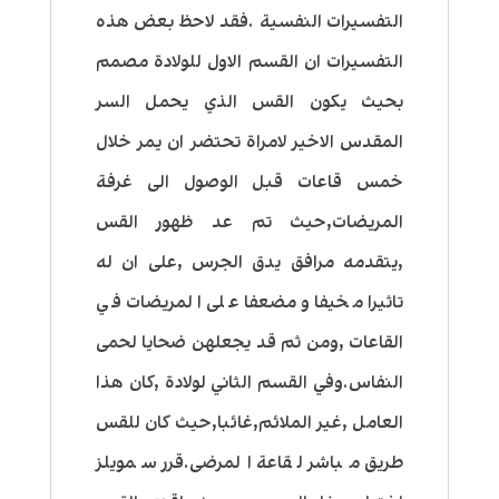
التفسيرات النفسية .فقد لاحظ بعض هذه
التفسيرات ان القسم الاول للولادة مصمم
بحيث يكون القس الذي يحمل السر
المقدس الاخير لامراة تحتضر ان يمر خلال
خمس قاعات قبل الوصول الى غرفة
المريضات,حيث تم عد ظهور القس
,يتقدمه مرافق يدق الجرس ,على ان له
تاثيرا مخيفا ومضعفا على المريضات في
القاعات ,ومن ثم قد يجعلهن ضحايا لحمى
النفاس.وفي القسم الثاني لولادة ,كان هذا
العامل ,غير الملائم,غائبا,حيث كان للقس
طريق مباشر لقاعة المرضى.قرر سمويلز