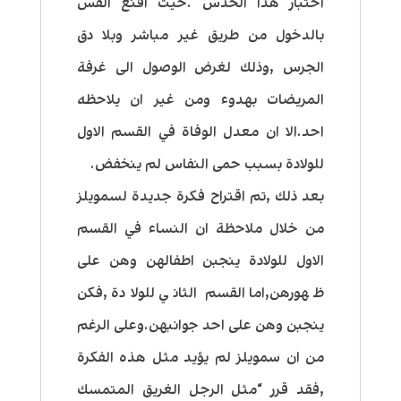
اختبار هذا الحدس .حيث اقنع القس
بالدخول من طريق غير مباشر وبلا دق
الجرس ,وذلك لغرض الوصول الى غرفة
المريضات بهدوء ومن غير ان يلاحظه
احد.الا ان معدل الوفاة في القسم الاول
للولادة بسبب حمى النفاس لم ينخفض.
بعد ذلك ,تم اقتراح فكرة جديدة لسمويلز
من خلال ملاحظة ان النساء في القسم
الاول للولادة ينجبن اطفالهن وهن على
ظهورهن,اما القسم الثاني للولادة ,فكن
ينجبن وهن على احد جوانبهن.وعلى الرغم
من ان سمويلز لم يؤيد مثل هذه الفكرة
,فقد قرر “مثل الرجل الغريق المتمسك