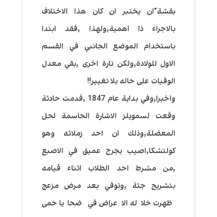
بقشة”ان يختبر ان كان هذا الاختلاف
بالاجراء ذا اهمية,ولهذا ,فقد ابتدا
باستخدام الموضع الجانبي في القسم
الاول للولادة,ولكن تارة اخرى ,بقي معدل
الوفيات على حاله بلا تغيير!!
واخيرا,وفي بداية عام 1847 ,قدمت حادثة
وقعت لسمويلز الاشارة الحاسمة لحل
المعضلة,وذلك ان احد زملائه وهو
كولتشكا,اصيب بجرح عميق في الاصبع
,من مشرط احد الطلاب اثناء قيامه
بتشريح جثة ,وتوفي بعد مرض مزعج
ظهرت خلاله الاعراض في ضحايا حمى