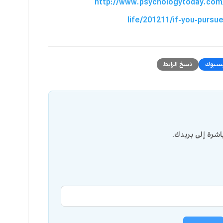
http://www.psychologytoday.com
life/201211/if-you-pursu
سبوك
نسخ الرابط
شرة إلى بريدك.