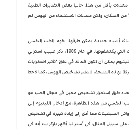
درت معدلات بأقل من هذا. حاليا بعض التقديرات الطبية
عدلات الإصابة بالاضطراب تصل إلى 10% من السكان، ولكن معدلات الاستشفاء من الهوس لم
اف أشياء جديدة يمكن طرقها، يقوم الطب النفسي
باكتشاف أشخاص جدد يحتاجون للعلاجات التي يكتشفونها. في عام 1989، ذكر طبيب استرالي
John C) أن أملاح الليثيوم يمكن أن تكون فعالة في علاج “تأثير اضطرابات
عرفة بهذه النتيجة، انتشر تشخيص الهوس، كما لاحظ
ي تحدد طرق استمرار تشخيص معين في مجال الطب هو
لطب النفسي من هذه الظاهرة، مع إدخال الليثيوم إلى
وائل السبعينات مما أدى إلى زيادة كبيرة في تشخيص
على سبيل المثال، في أستراليا أظهر باركر يت أنه في