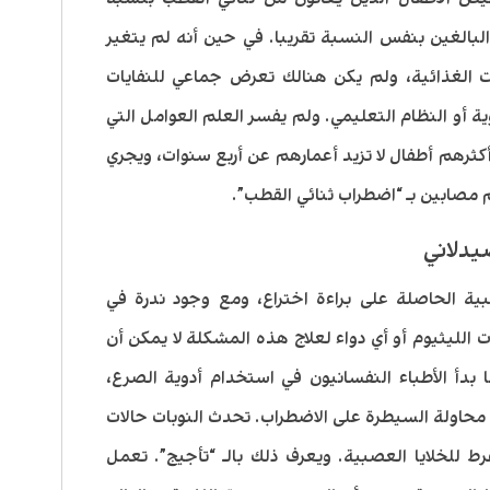
الغين بنفس النسبة تقريبا. في حين أنه لم يتغير
ات الغذائية، ولم يكن هنالك تعرض جماعي للنفايات
ية أو النظام التعليمي. ولم يفسر العلم العوامل التي
ثرهم أطفال لا تزيد أعمارهم عن أربع سنوات، ويجري
ابين بـ “اضطراب ثنائي القطب”.
يدلاني
ة الحاصلة على براءة اختراع، ومع وجود ندرة في
الليثيوم أو أي دواء لعلاج هذه المشكلة لا يمكن أن
 بدأ الأطباء النفسانيون في استخدام أدوية الصرع،
 محاولة السيطرة على الاضطراب. تحدث النوبات حالات
 للخلايا العصبية. ويعرف ذلك بالـ “تأجيج”. تعمل