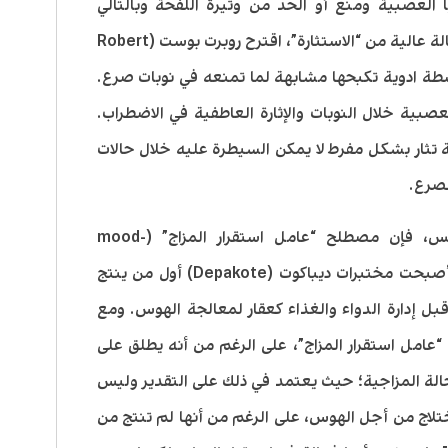
 العصبية ومنع أو الحد من وتيرة اللفحة وبالتالي
النوبات. ربما لأن كل النوبات تنطوي على حالة عالية من “الاستثارة”، اقترح روبرت بوست (Robert
واسطة ادوية تكبحها مشابهة لما تمنعه في نوبات صرع.
عصبية خلال النوبات والإثارة العاطفية في الاضطراب.
ة تثار بشكل مفرط لا يمكن السيطرة عليه خلال حالات
لصرع.
وعلى الرغم من ذلك، ومع هذا التجانس، فإن مصطلح “عامل استقرار المزاج” (mood-
stabilizer) أصبح رائجا، وفي عام 1995 أصبحت مختبرات ديباكوت (Depakote) أول من ينتج
ل إدارة الدواء والغذاء كعقار لمعالجة الهوس. ومع
“عامل استقرار المزاج”، على الرغم من أنه يطلق على
حالة المزاجية؛ حيث يعتمد في ذلك على التقدير وليس
اج من أجل الهوس، على الرغم من أنها لم تنتج من