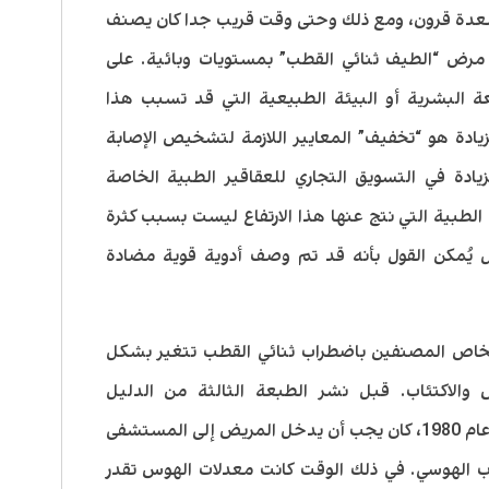
كلة مستمرة لعدة قرون، ومع ذلك وحتى وقت قريب جدا كان يصنف
 مرض “الطيف ثنائي القطب” بمستويات وبائية. على
ة البشرية أو البيئة الطبيعية التي قد تسبب هذا
يادة هو “تخفيف” المعايير اللازمة لتشخيص الإصابة
زيادة في التسويق التجاري للعقاقير الطبية الخاصة
لطبية التي نتج عنها هذا الارتفاع ليست بسبب كثرة
يُمكن القول بأنه قد تم وصف أدوية قوية مضادة
شخاص المصنفين باضطراب ثنائي القطب تتغير بشكل
الاكتئاب. قبل نشر الطبعة الثالثة من الدليل
التشخيصي والإحصائي للطب النفسي في عام 1980، كان يجب أن يدخل المريض إلى المستشفى
 الهوسي. في ذلك الوقت كانت معدلات الهوس تقدر