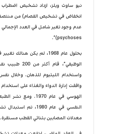
نيو ساوث ويلز، ازداد تشخيص اضطراب
انخفاض في تشخيص الفصام) من منتصف ا
psychoses)”.
بحلول عام 1968، لم يكن هنا
الوظيفي”، قام 
واستخدام الليثيوم للذهان. وخلال نفس
وافقت إدارة الدواء والغذاء على استخدام 
الهوسي في عام 1970. 
النفسي في عام 1980،
معدلات المصابين بثنائي القطب مستقرة.
في العقد الماضي، ارتفعت معدلات تشخي