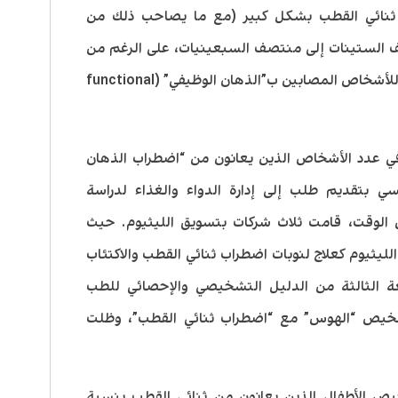
 ثنائي القطب بشكل كبير (مع ما يصاحب ذلك من
لستينات إلى منتصف السبعينيات، على الرغم من
عدم وجود تغير شامل في العدد الإجمالي للأشخاص المصابين ب”الذهان الوظيفي” (functional
لك تغيير في عدد الأشخاص الذين يعانون من “اضطراب الذهان
أكثر من 200 طبيب نفسي بتقديم طلب إلى إدارة الدواء والغذاء لدراسة
 الوقت، قامت ثلاث شركات بتسويق الليثيوم. حيث
الليثيوم كعلاج لنوبات اضطراب ثنائي القطب والاكتئاب
ومع نشر الطبعة الثالثة من الدليل التشخيصي والإحصائي للطب
 تم استبدال تشخيص “الهوس” مع “اضطراب ثنائي القطب”، وظلت
ص الأطفال الذين يعانون من ثنائي القطب بنسبة