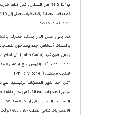
ب0.4-1.2% من السكان. قبل ذلك، ق
لم
تزداد. فماذا حدث؟
كما يقوم طفل الذي يمتلك مطرقة باكتش
يدعى جون كيد (ade
ثنائي القطب” أو الهوس. مع انتشار الم
فيليب ميتشل (Philip Mitchell):
“كان أحد القوى المحركات الرئيسية الت
توفير العلاجات الفعالة. لم يتم إعفاء ا
الممارسة السريرية في أواخر الستينات وأ
الاضطرابات ثنائي القطب خلال ذلك الوقت. 