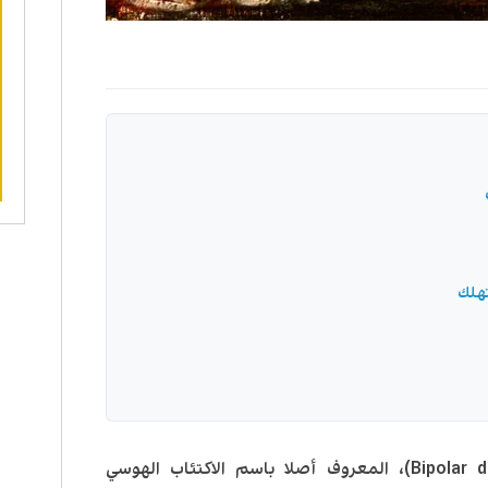
هلك
يعتبر الإضطراب ثنائي القطب (Bipolar disorder)، المعروف أصلا باسم الاكتئاب الهوسي