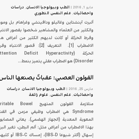
الطب وبيولوجيا الانسان
دراسات
مايو 1, 2016
|
,
واحصائيات
علم النفس التطوري
,
ألبرت آينشتاين وغاليلو ودافينشي وغراهام بل وموزا
والكثير من العلماء والمشاهير شخصوا بقصور الانتبا
وفرط الحركة أو كانت لديهم الكثير من أعراض هذ
الاضطراب [1]. التعريف [2]: قصور الانتباه و
الحركة (ttention Deficit Hyperactivity
Disorder) هو اضطراب عقلي يتميز بنمط...
القولون العصبي: عقباتٌ يصنعها الناس!
الطب وبيولوجيا الانسان
دراسات
مارس 25, 2016
|
,
واحصائيات
علم النفس
علوم زائفة
,
,
متلازمة القولون المتهيج itable Bowel
Syndrome هي اضطراب وظيفي مزمن في القنا
المعوية المعدية (الجهاز الهضمي). يعاني المصابو
بهذا الاضطراب من أعراض مثل: ألم البطن، تغير البراز
إسهال (أكثر شيوعا IBS-D)، إمساك IBS-C أ