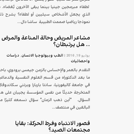
لطفاء مبرمجين جينيا بينما يبقى الآخرون بُغضاء. م
الذي يجعل الأشخاص سيئيين أو لطفاء؟ يشرح ذل
نموذجا رياضيا صممت الطبيبة ساشا دال...
مشاعر المريض وحالة المناعة والمرض
.. هل يرتبطان؟
الطب وبيولوجيا الانسان
دراسات
يوليو 19, 2016
|
,
واحصائيات
التقدم بالعمر والإحساس بالزمن جيمس برودوي، باح
ما بعد الدكتوراه من قسم العلوم النفسية والدماغي
في جامعة كاليفورنيا، سانتا باربارا وبرتني سكاندوفال
المتخرجة حديثًأ من نفس المؤسسة يجيبان على هذ
السؤال. "أين ذهب الزمان" سؤال نسمعه كثيرًا م
البالغين في منتصف...
قصور الانتباه وفرط الحركة: بقايا
مجتمعات الصيد؟