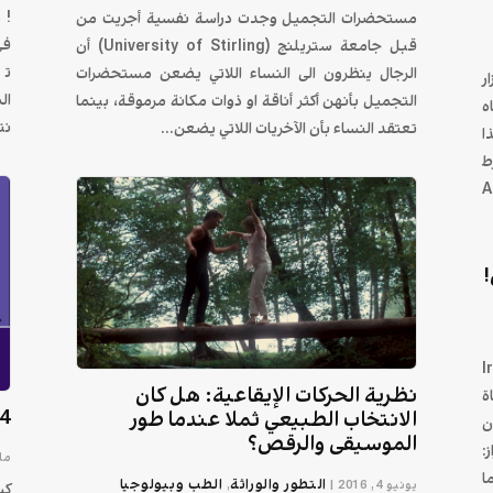
! 
مستحضرات التجميل وجدت دراسة نفسية أجريت من
في
قبل جامعة ستريلنج (University of Stirling) أن
الرجال ينظرون الى النساء اللاتي يضعن مستحضرات
ر
ال
التجميل بأنهن أكثر أناقة او ذوات مكانة مرموقة، بينما
ه
نت
تعتقد النساء بأن الآخريات اللاتي يضعن...
ا
فرط
A
Irr
نظرية الحركات الإيقاعية: هل كان
ة
4 طرق تجعل منك مجادل جي
الانتخاب الطبيعي ثملا عندما طور
ن
الموسيقى والرقص؟
:
مايو 1
و كليهما
التطور والوراثة
الطب وبيولوجيا
يونيو 4, 2016
|
,
كس