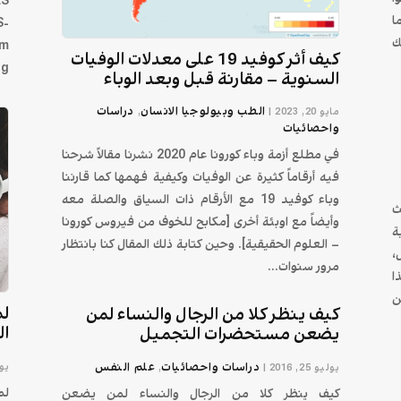
LS
ا
S-
ك
rm
كيف أثر كوفيد 19 على معدلات الوفيات
...
السنوية – مقارنة قبل وبعد الوباء
الطب وبيولوجيا الانسان
دراسات
مايو 20, 2023
|
,
واحصائيات
في مطلع أزمة وباء كورونا عام 2020 نشرنا مقالاً شرحنا
فيه أرقاماً كثيرة عن الوفيات وكيفية فهمها كما قارننا
وباء كوفيد 19 مع الأرقام ذات السياق والصلة معه
ث
وأيضاً مع اوبئة أخرى [مكابح للخوف من فيروس كورونا
ة
– العلوم الحقيقية]. وحين كتابة ذلك المقال كنا بانتظار
،
مرور سنوات...
ا
ن
لم
كيف ينظر كلا من الرجال والنساء لمن
ال
يضعن مستحضرات التجميل
دراسات واحصائيات
علم النفس
يوليو
يوليو 25, 2016
|
,
لم
كيف ينظر كلا من الرجال والنساء لمن يضعن