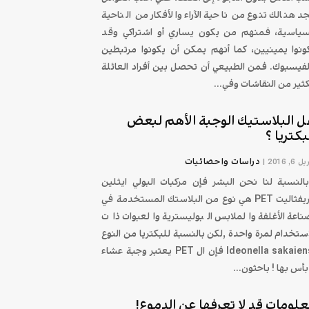
د هنالك تنوع من ناحية الآراء والأفكار من الناحية
سياسية، فمنهم من يكون يساري أو اشتراكي وقد
ونوا يمينيين، كما أنهم يمكن أن يكونوا مرتبطين
لفيسبوك. فمن الطبيعي أن تحصل بين أفراد العائلة
كثير من النقاشات وفي...
 البلاستيك الوجبة الأهم لبعض
بكتريا ؟
دراسات واحصائيات
 6, 2016
|
لنسبة لنا نحن البشر فإن مركبات البولي ايثلين
ايريفثاليت PET هي نوع من البلاستك المستخدمة في
ناعة الأغلفة والملابس البوليسترية والعبوات ذات
إستخدام لمرة واحدة ,لكن بالنسبة للبكتريا من النوع
Ideonella sakaiensi فإن ال PET يعتبر وجبة عشاء
 بأس بها ! باحثون...
لومات قد لا تعرفها عن الدموع!