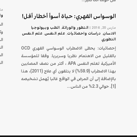
من حولك أنك كثير...
مارس 
الوسواس القهري: حياة أسوأ أخطار أقل!
وا
ال
التطور والوراثة
الطب وبيولوجيا
مارس 20, 2016
|
,
وك
الانسان
دراسات واحصائيات
علم النفس
علم النفس
,
,
,
التطوري
ال
ال
إحصائيات: يحظى الاضطراب الوسواسي القهري OCD
ال
بالقليل من الاهتمام نظريا وسريريا. وفقا للمؤسسة
ال
الأميركية لعلم النفس APA ، أكثر من نصف المصابين
بهذا الاضطراب (59.9%) لا يتلقون أي علاج (2011)، هذا
بالإضافة إلى أن المرض في الواقع غالبا يُهمل تشخيصه
[1]. حوالي 2.3% من الناس...