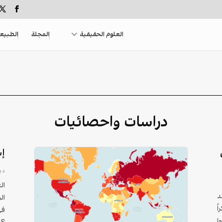
العلوم الحقيقية
المجلة
الطبيع
دراسات واحصائيات
إس
ديسم
ال
د
ال
ً
في
ا