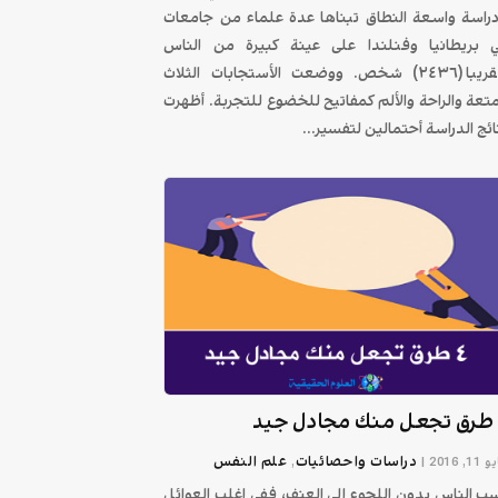
دراسة واسعة النطاق تبناها عدة علماء من جامعات
 بريطانيا وفنلندا على عينة كبيرة من الناس
تقريبا (٢٤٣٦) شخص. ووضعت الأستجابات الثلاث
متعة والراحة والألم كمفاتيح للخضوع للتجربة. أظهرت
ائج الدراسة أحتمالين لتفسير...
د
دراسات واحصائيات
علم النفس
1, 2016
|
,
ب الناس بدون اللجوء إلى العنف، ففي اغلب العوائل