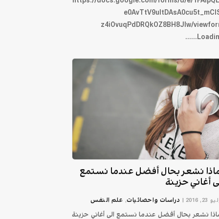
https://docs.google.com/forms/d/e/1FAIpQ
e0AvTtV9uItDAsA0cu5t_mCl
z4iOvuqPdDRQkOZ8BH8Jlw/viewfo
Loading...
اذا نشعر بحال أفضل عندما نستمع
ى أغاني حزينة
دراسات واحصائيات
علم النفس
 23, 2016
|
,
اذا نشعر بحال أفضل عندما نستمع الى أغاني حزينة