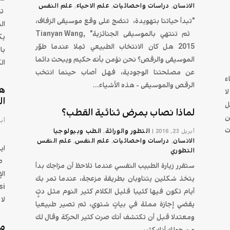
الانسان
دراسات واحصائيات
علم الاحیاء
علم النفس
,
,
,
تج
"تبدأ حياتنا بتهويدة، تنضج على وقع موسيقى الزفاف،
ال
ثم تنتهي بالموسيقى الجنائزية" Tianyan Wang,
يك
2015 هل كان الانتخاب الطبيعي ثمِلا عندما طوَّر
با
الموسيقى والرقص؟ نحن نؤمن بأنه حكيم ويبحث دائما
ال
عن مصلحتنا الوجودية، فهل أصاب حينما انتخب
ء
الرقص والموسيقى - هذه الأشياء...
هل
ا
ال
ل
لماذا نصاب بمرض ثنائية القطب؟
ن
أبريل
ت
التطور والوراثة
الطب وبيولوجيا
أبريل 23, 2016
|
,
با
الانسان
دراسات واحصائيات
علم النفس
علم النفس
,
,
,
التطوري
ص
ستقرر زيارة الطبيب النفسي عندما تلاحظ أن مزاجك بدأ
ال
يتخذ شكلين يتناوبان بطريقة مزعجة، عندما تمر بك
أيام تكون فيها كئيبا قليل الكلام كثير النوم مثل دبٍّ
لا
يقضي إجازة مملة في بياتٍ شتوي، ثم تصير طبيعيا
ومعتدلا قبل أن تكتشف أنك صرت كثير الحركة وقال لك
مع