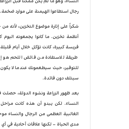
النساء، وهو ما لم يكن ممكناً قبل الزرا
رجال استطاعوا الهيمنة على موارد ضخمة.
شكراً على إثارة موضوع التخزين، لأنه من
أنظمة تخزين. ما كانوا يجمعونه اليوم ك
فريسة كبيرة، كانت تؤكل خلال أيام قليلة
طريقة للاستفادة من فائض اللحم هو إطع
للتوفير، حيث سيطعمونك عندما لا يكون لد
سيتلف دون فائدة.
بعد ظهور الزراعة ونشوء الدولة، حصلت فتر
النساء. لكن يبدو أن هذه كانت مراحل 
الغالبية العظمى من الرجال والنساء مو
مدى الحياة – لكنها علاقات أحادية في أي 