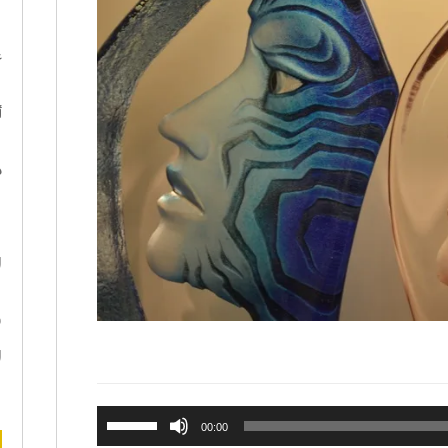
ا
ع
أ
د
ه
ا
ن
ا
استخدم
00:00