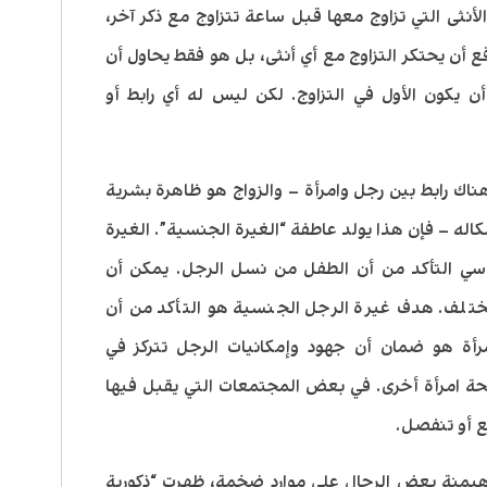
أنثى التي تزاوج معها قبل ساعة تتزاوج مع ذكر آخر،
ع أن يحتكر التزاوج مع أي أنثى، بل هو فقط يحاول أن
ن يكون الأول في التزاوج. لكن ليس له أي رابط أو
اك رابط بين رجل وامرأة – والزواج هو ظاهرة بشرية
له – فإن هذا يولد عاطفة “الغيرة الجنسية”. الغيرة
سي التأكد من أن الطفل من نسل الرجل. يمكن أن
ختلف. هدف غيرة الرجل الجنسية هو التأكد من أن
رأة هو ضمان أن جهود وإمكانيات الرجل تتركز في
 امرأة أخرى. في بعض المجتمعات التي يقبل فيها
قع أو تنفصل.
 هيمنة بعض الرجال على موارد ضخمة، ظهرت “ذكورية