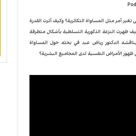
مفاتيح
Pod
الأسهم
تغير أمر مثل المساواة التكاثرية؟ وكيف أثرت القدرة
أعلى/
يف ظهرت النزعة الذكورية التسلطية بأشكال متطرفة
أسفل
 يناقشه الدكتور رياض عبد في بحثه حول المساواة
لزيادة
لى ظهور الأمراض النفسية لدى المجاميع البشرية؟
أو
خفض
مستوى
الصوت.