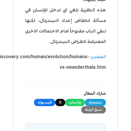
هذه النظرية تلغي اي تدخل للإنسان في
مسألة انخفاض إعداد النيندرتال، لكنها
تبقي الباب مفتوحاً امام الاحتمالات الاخرى
المفترضة لانقراض النيندرتال.
المصدر
s.discovery.com/human/evolution/humans-
vs-neanderthals.htm
شارك المقال
تيليجرام
واتساب
X
فيسبوك
نسخ الرابط