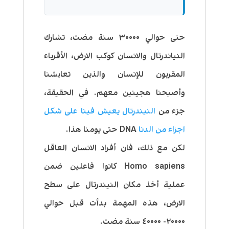
حتى حوالي ٣٠٠٠٠ سنة مضت، تشارك
النياندرتال والانسان كوكب الارض، الأقرباء
المقربون للإنسان والذين تعايشنا
وأصبحنا هجينين معهم. في الحقيقة،
جزء من
النيندرتال يعيش فينا على شكل
اجزاء من الدنا
DNA حتى يومنا هذا.
لكن مع ذلك، فان أفراد الانسان العاقل
Homo sapiens كانوا فاعلين ضمن
عملية أخذ مكان النيندرتال على سطح
الارض، هذه المهمة بدأت قبل حوالي
٢٠٠٠٠- ٤٠٠٠٠ سنة مضت.