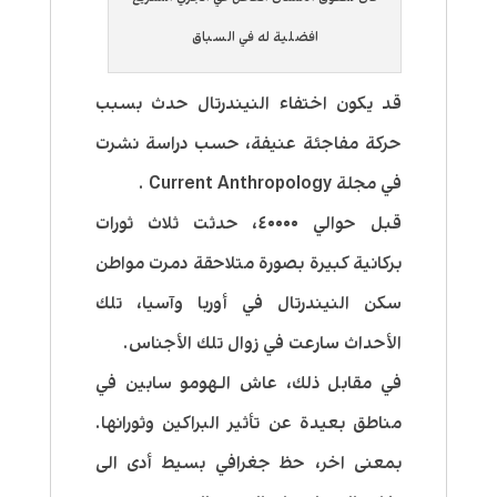
افضلية له في السباق
قد يكون اختفاء النيندرتال حدث بسبب
حركة مفاجئة عنيفة، حسب دراسة نشرت
في مجلة Current Anthropology .
قبل حوالي ٤٠٠٠٠، حدثت ثلاث ثورات
بركانية كبيرة بصورة متلاحقة دمرت مواطن
سكن النيندرتال في أوربا وآسيا، تلك
الأحداث سارعت في زوال تلك الأجناس.
في مقابل ذلك، عاش الـهومو سابين في
مناطق بعيدة عن تأثير البراكين وثورانها.
بمعنى اخر، حظ جغرافي بسيط أدى الى