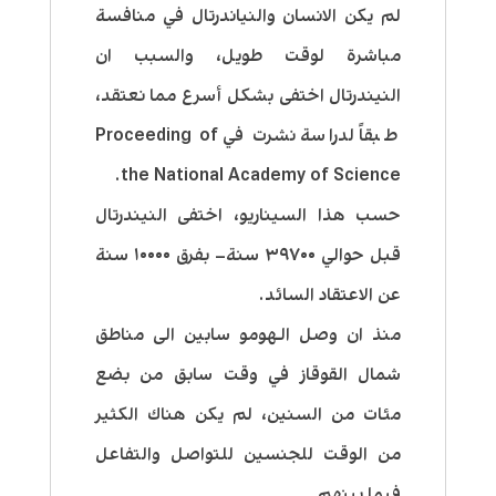
لم يكن الانسان والنياندرتال في منافسة
مباشرة لوقت طويل، والسبب ان
النيندرتال اختفى بشكل أسرع مما نعتقد،
طبقاً لدراسة نشرت في Proceeding of
the National Academy of Science.
حسب هذا السيناريو، اختفى النيندرتال
قبل حوالي ٣٩٧٠٠ سنة– بفرق ١٠٠٠٠ سنة
عن الاعتقاد السائد.
منذ ان وصل الـهومو سابين الى مناطق
شمال القوقاز في وقت سابق من بضع
مئات من السنين، لم يكن هناك الكثير
من الوقت للجنسين للتواصل والتفاعل
فيما بينهم.