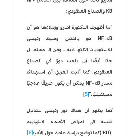
اندريو بحثاً حول العلاقة بين العامل NF-
KB والصداع العنقودي:
“ما أظهرته الدكتورة اندرو وزملاءها هو أن
NF−κB هو بالفعل وسيط رئيسي
للاستجابات الالتهابية… ومن المحتمل
جدًا أيضًا أن يلعب دورًا في الصداع
العنقودي. كما أثبت الفريق أن استهداف
مسار NF−κB يمكن أن يكون طريقًا علاجيًا
مستقبليًا.”
[5]
كما يظهر أن هناك دور رئيسي للعامل
نفسه في أمراض الأمعاء الالتهابية
(IBD)كما توضح دراسة هامة حول الأمر:
[6]