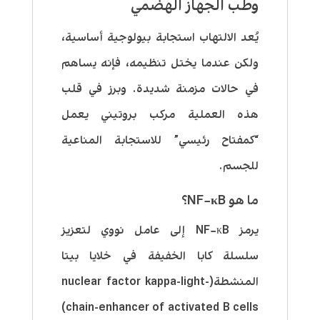
وطب الجهاز الهضمي
يُعد الالتهاب استجابة بيولوجية أساسية،
ولكن عندما يختل تنظيمه، فإنه يساهم
في حالات مزمنة شديدة. وبرز في قلب
هذه العملية مركب بروتيني يعمل
“كمفتاح رئيسي” للاستجابة المناعية
للجسم.
ما هو NF−κB؟
يرمز NF−κB إلى عامل نووي لتعزيز
سلسلة كابا الخفيفة في خلايا بيتا
المنشطة(nuclear factor kappa-light-
chain-enhancer of activated B cells)