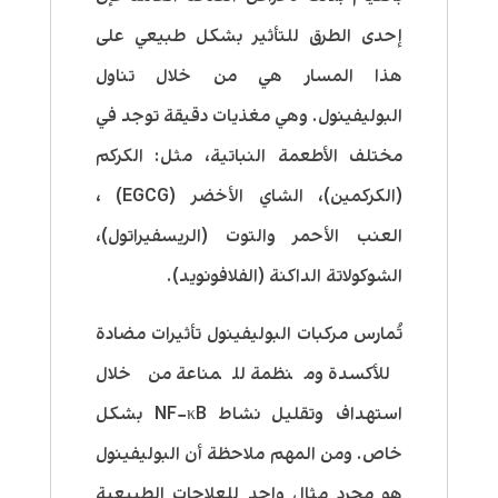
إحدى الطرق للتأثير بشكل طبيعي على
هذا المسار هي من خلال تناول
البوليفينول. وهي مغذيات دقيقة توجد في
مختلف الأطعمة النباتية، مثل: الكركم
(الكركمين)، الشاي الأخضر (EGCG) ،
العنب الأحمر والتوت (الريسفيراتول)،
الشوكولاتة الداكنة (الفلافونويد).
تُمارس مركبات البوليفينول تأثيرات مضادة
للأكسدة ومنظمة للمناعة من خلال
استهداف وتقليل نشاط NF−κB بشكل
خاص. ومن المهم ملاحظة أن البوليفينول
هو مجرد مثال واحد للعلاجات الطبيعية