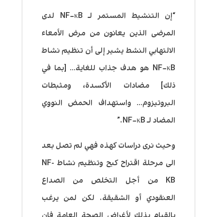
“إن التنشيط المستمر لـ NF−κB لدى
المرضى الذين يعانون من مرض الأمعاء
الالتهابي النشط يشير إلى أن تنظيم نشاط
NF−κB هو هدف جذاب للغاية… [بما في
ذلك] مضادات الأكسدة، ومثبطات
البروتيزوم… واستهداف الحمض النووي
المضاد لـ NF−κB.”
وحيث نرى دراسات كهذه فهي لم تصل بعد
الى مرحلة اقتراح كبح وتنظيم نشاط NF-
KB من أجل التخلص من الصداع
العنقودي أو الشقيقة. لكن لمن يرغب
بالقيام بذلك لأغراض الصحة العامة فإن