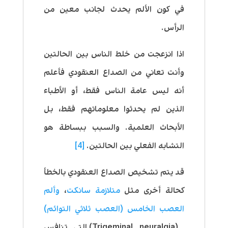
في كون الألم يحدث لجانب معين من
الرأس.
اذا انزعجت من خلط الناس بين الحالتين
وأنت تعاني من الصداع العنقودي فأعلم
أنه ليس عامة الناس فقط، أو الأطباء
الذين لم يحدثوا معلوماتهم فقط، بل
الأبحاث العلمية. والسبب ببساطة هو
التشابه الفعلي بين الحالتين.
[4]
قد يتم تشخيص الصداع العنقودي بالخطأ
كحالة أخرى مثل
متلازمة سانكت
،
وألم
العصب الخامس (العصب ثلاثي التوائم)
(Trigeminal neuralgia) التي تنافس