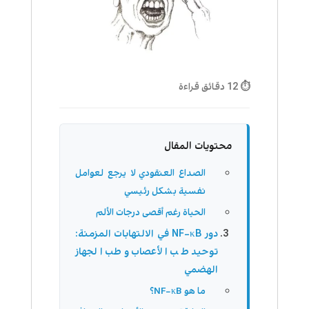
⏱ 12 دقائق قراءة
محتويات المقال
الصداع العنقودي لا يرجع لعوامل
نفسية بشكل رئيسي
الحياة رغم أقصى درجات الألم
دور NF−κB في الالتهابات المزمنة:
توحيد طب الأعصاب وطب الجهاز
الهضمي
ما هو NF−κB؟