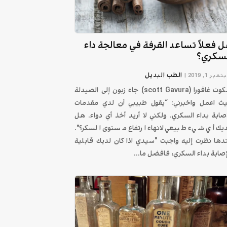
 فعلاً تساعد القرفة في معالجة داء
لسكري؟
الطب البديل
بر 1, 2019
|
سكوت غافورا (scott Gavura) جاء زبون إلى الصيدلة
ث اعمل واخبرني: “يقول طبيبي أن لدي مقدمات
إصابة بداء السكري. ولكني لا أريد أخذ أي دواء. هل
ديك أي شيء طبيعي لانهاء ارتفاع مستوى السكر؟".
دها نظرت إليه واجبت "سيدي اذا كان لديك قابلية
إصابة بداء السكري، فافضل ما...