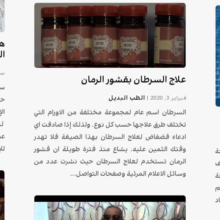
هل
ا
سبتم
علاج السرطان بقشور الرمان
الطب البديل
فبراير 3, 2020
|
حي
ال
السرطان اسم عام لمجموعة مختلفة من الاورام التي
ل
تختلف طرق علاجها حسب كل نوع. ولذلك إذا صادفت اي
عن
ادعاء فضفاض لعلاج السرطان بهذا الصيغة فلا تهدر
لل
وقتك الثمين عليه. يشاع منذ فترة طويلة ان قشور
صحة
الرمان تستخدم لعلاج السرطان حيث نشرت عدد من
تصنيف
وسائل الاعلام المرئية وصفحات التواصل...
ة
م
د