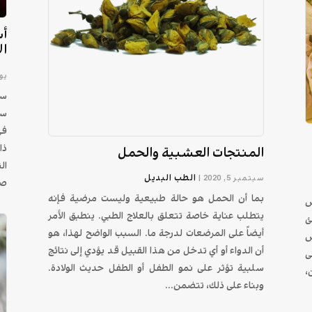
أس
ال
يوليو
ست
في
ذا
المنتجات العشبية والحمل
ال
الطب البديل
سبتمبر 5, 2020
|
صح
بما أن الحمل هو حالة طبيعية وليست مرضية فإنه
س
يتطلب عناية خاصة تتعلق بالعلاج الطبي. ينطبق الأمر
ئ
أيضاً على المرضعات لدرجة ما. السبب الواضح لهذا، هو
س
أن الدواء أو أي تدخل من هذا القبيل قد يؤدي إلى نتائج
ى
سلبية تؤثر على نمو الطفل أو الطفل حديث الولادة.
،
وبناء على ذلك، تتضمن...