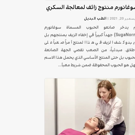
غانورم منتوج زائف لمعالجة السكري
الطب البديل
بر 20, 2021
|
 يدخر صانعو الحبوب المسماة سوغانورم
(SugaNorm) جهداً كبيراً في إخفاء الزيف بمنتجهم بل
 يبدو كشف الزيف في هذا المنتج أمراً صعباً على
اطلاق. مبدئياً، من الصعب تقصي الجهة الصانعة
حبوب بل حتى المنتج الأساسي الذي يحمل هذا الاسم
ل هو الحبوب المحفوظة ضمن شريط معبأ...