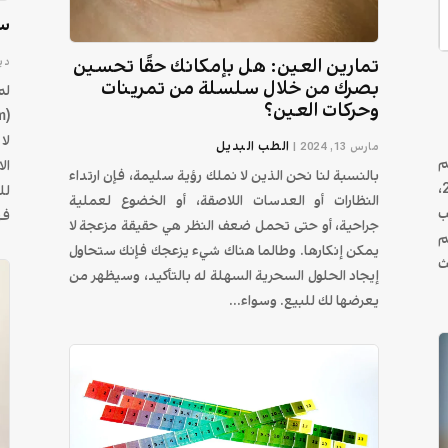
سو
تمارين العين: هل بإمكانك حقًا تحسين
ديسم
بصرك من خلال سلسلة من تمرينات
لم
وحركات العين؟
لا
الطب البديل
مارس 13, 2024
|
م
ال
بالنسبة لنا نحن الذين لا نملك رؤية سليمة، فإن ارتداء
الطب المُكمل بجامعة اكستر من 1994 ولغاية 2005،
لل
النظارات أو العدسات اللاصقة، أو الخضوع لعملية
ب
فه
جراحية، أو حتى تحمل ضعف النظر هي حقيقة مزعجة لا
م
يمكن إنكارها. وطالما هناك شيء يزعجك فإنك ستحاول
ث
إيجاد الحلول السحرية السهلة له بالتأكيد، وسيظهر من
يعرضها لك للبيع. وسواء...