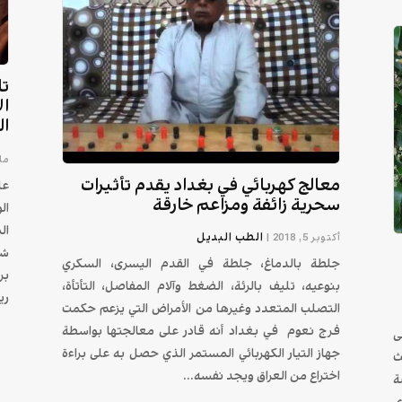
تا
ال
ال
مايو 
معالج كهربائي في بغداد يقدم تأثيرات
عل
سحرية زائفة ومزاعم خارقة
ال
ال
الطب البديل
أكتوبر 5, 2018
|
شخ
جلطة بالدماغ، جلطة في القدم اليسرى، السكري
بر
بنوعيه، تليف بالرئة، الضغط وآلام المفاصل، التأتأة،
ريت
التصلب المتعدد وغيرها من الأمراض التي يزعم حكمت
فرج نعوم في بغداد أنه قادر على معالجتها بواسطة
ى
جهاز التيار الكهربائي المستمر الذي حصل به على براءة
ث
اختراع من العراق ويجد نفسه...
ة