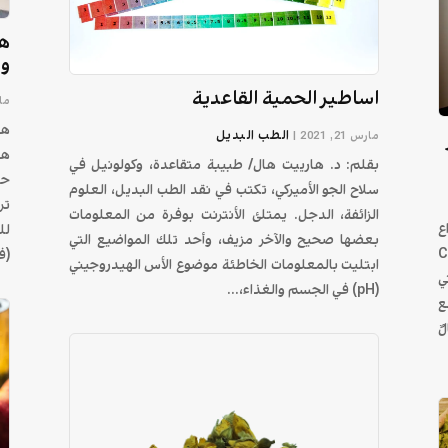
هل
وا
اساطير الحمية القاعدية
مارس 
هل
الطب البديل
مارس 21, 2021
|
هل
بقلم: د. هارييت هال/ طبيبة متقاعدة، وكولونيل في
حس
سلاح الجو الأميركي، تكتب في نقد الطب البديل، العلوم
تر
الزائفة، الدجل. يمتلئ الأنترنت بوفرة من المعلومات
ع
لل
بعضها صحيح والآخر مزيف، وأحد تلك المواضيع التي
Chiro
(ف
ابتليت بالمعلومات الخاطئة موضوع الأس الهيدروجيني
ي
(pH) في الجسم والغذاء،...
ع
ٌ