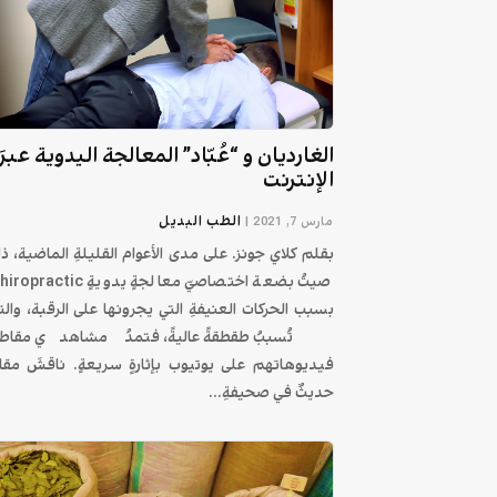
الغارديان و “عُبّاد” المعالجة اليدوية عبرَ
الإنترنت
الطب البديل
مارس 7, 2021
|
بقلم كلاي جونز. على مدى الأعوام القليلةِ الماضية، ذا
صيتُ بضعة اختصاصيّ معالجةٍ يدويةٍ practic
بسبب الحركات العنيفةِ التي يجرونها على الرقبة، والت
تُسببُ طقطقةً عاليةً، فتمدُ مشاهدي مقاط
فيديوهاتهم على يوتيوب بإثارةٍ سريعةٍ. ناقشَ مقال
حديثٌ في صحيفةِ...