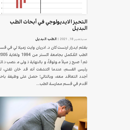
التحيز الايديولوجي في أبحاث الطب
البديل
الطب البديل
سبتمبر 18, 2021
|
بقلم ايدزار ارنست كان د. ادريان وايت زميلا لي في قس
ثم أصبح زميلاً موثوقاً، وبالنهاية تولى منصب نائ
رئيس القسم، عندما اكتشفت أنه قد خان ثقتي، ل
أجدد التعاقد معه، وبالتالي؛ حصل على وظيفة باح
أقدم في قسم ممارسة الطب...