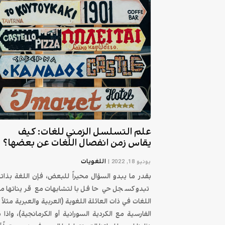
علم التسلسل الزمني للغات: كيف
يقاس زمن انفصال اللغات عن بعضها؟
اللغويات
يونيو 18, 2022
|
بقدر ما يبدو السؤال محيراً للبعض، فإن اللغة بذاته
تبدو كسجل حي حافل بالتشابهات مع قريناتها م
اللغات في ذات العائلة اللغوية (العربية والعبرية مثلاً أ
الفارسية مع الكردية السورانية أو الكرمانجية)، واذا م