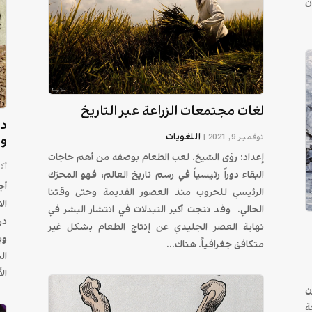
ن
لغات مجتمعات الزراعة عبر التاريخ
در
اللغويات
وا
نوفمبر 9, 2021
|
إعداد: رؤى الشيخ. لعب الطعام بوصفه من أهم حاجات
أكتوب
البقاء دوراً رئيسياً في رسم تاريخ العالم، فهو المحرّك
أج
الرئيسي للحروب منذ العصور القديمة وحتى وقتنا
ال
الحالي. وقد نتجت أكبر التبدلات في انتشار البشر في
در
نهاية العصر الجليدي عن إنتاج الطعام بشكل غير
وب
متكافئ جغرافياً. هناك...
ال
ال
ن
ة