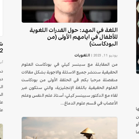
اللغة في المهد: حول القدرات اللغوية
للأطفال في ايامهم الأولى (من
البودكاست)
شب
12 عائلة لغ
اللغويات
يونيو 11, 2023
|
أبريل
من المقابلة مع سبنسر كيلي في بودكاست العلوم
نش
الحقيقية سننشر جميع الاسئلة والاجوبة بشكل مقالات
منفصلة مرحبا بكم في الحلقة الأولى من بودكاست
ال
العلوم الحقيقية باللغة الإنجليزية، والتي ستكون عبر
لقاء مع الدكتور سبينسر كيلي، أستاذ علم النفس وعلم
الأعصاب في قسم علوم الدماغ...
ا
عا
ن
و
ا