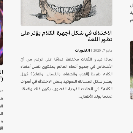
ل
ة
 التحكم
الاختلاف في شكل أجهزة الكلام يؤثر على
تطور اللغة
اللغويات
مايو 7, 2020
|
لماذا تبدو اللّغات مختلفة تمامًا على الرغم من أنّ
الأشخاص في جميع أنحاء العالم يملكون نفس أعضاء
ال
الكلام تقريبًا (الفم، والشفاه، واللسان، والفك)؟ فهل
(Sapir-Whorf)
يفسّر شكل المسالك الصوتية بعض الاختلاف في أصوات
الكلام؟ في الحالات الفردية القصوى، يكون ذلك واضحًا:
يوليو
عندما يولد الأطفال...
فر
ال
ال
و 
أق
ة