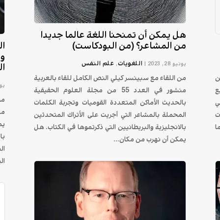
هل يمكن أن تمنحنا اللغة عالما جديدا
من المشاعر؟ (من البودكاست)
ال
وو
اللغويات
علم النفس
يونيو 28, 2023
|
,
ال
ن
من اللقاء مع سبينسر كيلي النص الكامل للقاء بالعربية
يونيو
ع
منشور في العدد 55 من مجلة العلوم الحقيقية
من
ي
بالحديث الأماكن المتعددة القوميات وتجربة الكلمات
ت
المحملة بالمشاعر التي أجريت على الأتراك المتحدثين
يم
ا
بالانجليزية والبريطانيين التي ذكرتموها في الكتاب. هل
با
يمكن أن نهرب من مكان...
ال
ال