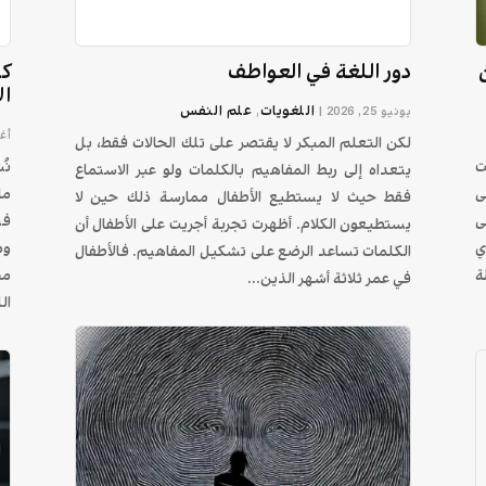
دور اللغة في العواطف
كي
ال
اللغويات
علم النفس
يونيو 25, 2026
|
,
أغس
لكن التعلم المبكر لا يقتصر على تلك الحالات فقط، بل
ت
نُ
يتعداه إلى ربط المفاهيم بالكلمات ولو عبر الاستماع
ى
ما
فقط حيث لا يستطيع الأطفال ممارسة ذلك حين لا
ى
في
يستطيعون الكلام. أظهرت تجربة أجريت على الأطفال أن
ي
وم
الكلمات تساعد الرضع على تشكيل المفاهيم. فالأطفال
ة
مخ
في عمر ثلاثة أشهر الذين...
ال